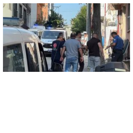
ÜZERİNE BENZİN DÖKÜP KENDİNİ YAKMAYA
ÇALIŞTI: SON ANDA KURTARILDI