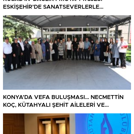
ESKİŞEHİR’DE SANATSEVERLERLE
BULUŞUYOR
KONYA’DA VEFA BULUŞMASI… NECMETTİN
KOÇ, KÜTAHYALI ŞEHİT AİLELERİ VE
GAZİLERİ AĞIRLADI