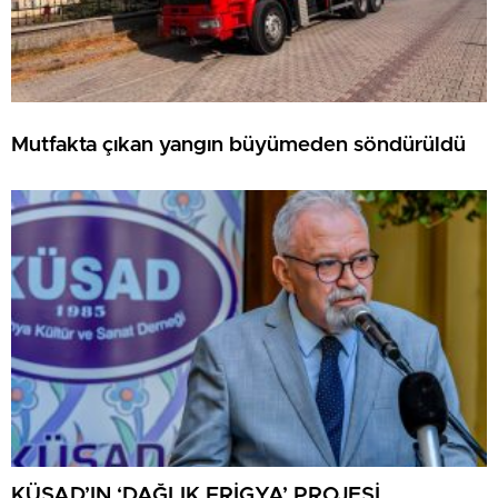
Mutfakta çıkan yangın büyümeden söndürüldü
KÜSAD’IN ‘DAĞLIK FRİGYA’ PROJESİ