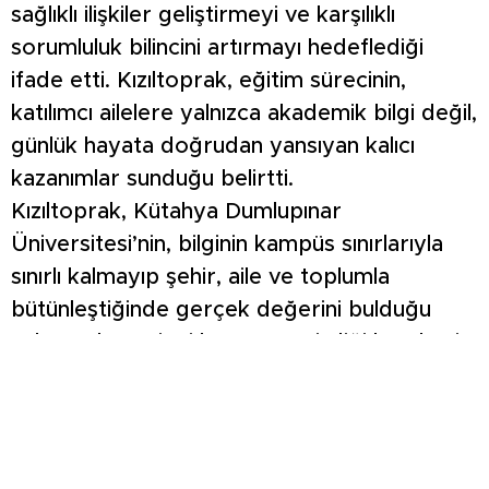
sağlıklı ilişkiler geliştirmeyi ve karşılıklı
sorumluluk bilincini artırmayı hedeflediği
ifade etti. Kızıltoprak, eğitim sürecinin,
katılımcı ailelere yalnızca akademik bilgi değil,
günlük hayata doğrudan yansıyan kalıcı
kazanımlar sunduğu belirtti.
Kızıltoprak, Kütahya Dumlupınar
Üniversitesi’nin, bilginin kampüs sınırlarıyla
sınırlı kalmayıp şehir, aile ve toplumla
bütünleştiğinde gerçek değerini bulduğu
anlayışıyla projeyi hayata geçirdiği kaydetti.
Kızıltoprak, Aile ve Sosyal Hizmetler
Bakanlığı’nın destekleri ve Gürok Grup’un
katkılarıyla yürütülen Aile Üniversitesi’nin,
üniversite-şehir-kamu-özel sektör iş birliğine