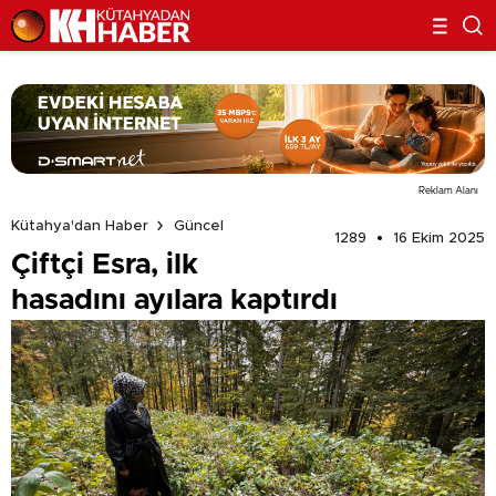
Reklam Alanı
Kütahya'dan Haber
Güncel
1289
16 Ekim 2025
Çiftçi Esra, ilk
hasadını ayılara kaptırdı