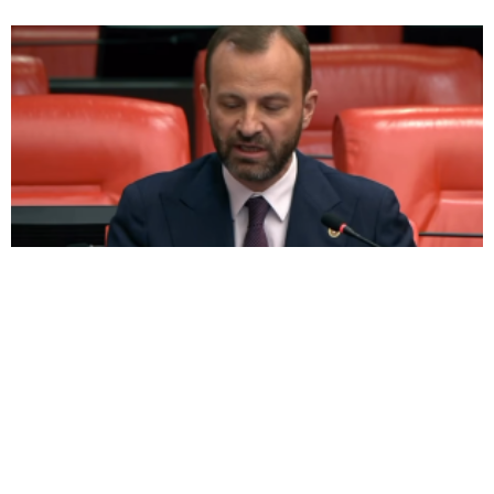
BAYIRCI TBMM’DE KONUŞTU: ‘HER OKULA BİR
MESCİT AYRICALIK DEĞİL, HAKTIR’