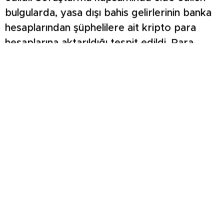
bulgularda, yasa dışı bahis gelirlerinin banka
hesaplarından şüphelilere ait kripto para
hesaplarına aktarıldığı tespit edildi. Para
transferlerinin izlenmesine yönelik
çalışmaların sürdüğü öğrenildi. Yürütülen
soruşturmada paranın nakline aracılık ettiği
değerlendirilen toplam 107 şüpheli belirlendi.
Bunun üzerine Nevşehir merkezli İstanbul,
Diyarbakır, Mardin, Bursa, Batman, Adana,
Kırıkkale, Ankara, İzmir, Van, Antalya,
Gaziantep, Hakkâri, Mersin, Şanlıurfa, Manisa,
Aydın, Hatay, Karaman, Kütahya, Malatya,
Niğde, Düzce, Siirt, Şırnak, Tokat ve
Yalova’da eş zamanlı operasyon düzenlendi.
Toplam 120 adrese yönelik gerçekleştirilen