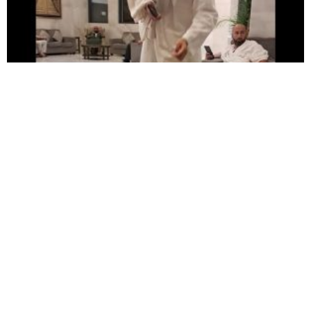
Tavşanlılı esnaftan kutsal topraklarda leblebi
ikramı