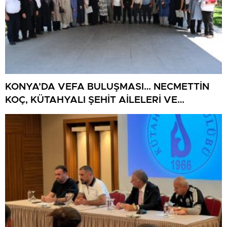
KONYA’DA VEFA BULUŞMASI… NECMETTİN
KOÇ, KÜTAHYALI ŞEHİT AİLELERİ VE
GAZİLERİ AĞIRLADI