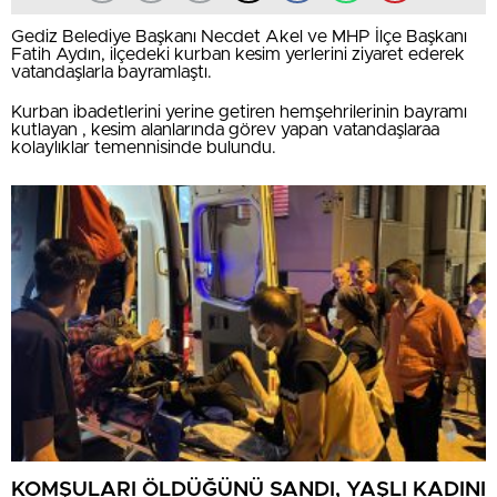
Gediz Belediye Başkanı Necdet Akel ve MHP İlçe Başkanı
Fatih Aydın, ilçedeki kurban kesim yerlerini ziyaret ederek
vatandaşlarla bayramlaştı.
Kurban ibadetlerini yerine getiren hemşehrilerinin bayramı
kutlayan , kesim alanlarında görev yapan vatandaşlaraa
kolaylıklar temennisinde bulundu.
KOMŞULARI ÖLDÜĞÜNÜ SANDI, YAŞLI KADINI