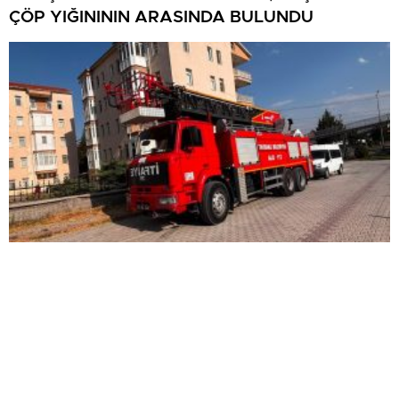
ÇÖP YIĞINININ ARASINDA BULUNDU
Mutfakta çıkan yangın büyümeden söndürüldü