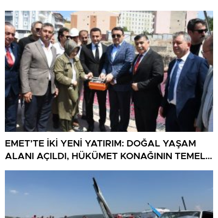
EMET’TE İKİ YENİ YATIRIM: DOĞAL YAŞAM
ALANI AÇILDI, HÜKÜMET KONAĞININ TEMELİ
ATILDI