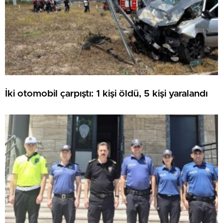
İki otomobil çarpıştı: 1 kişi öldü, 5 kişi yaralandı