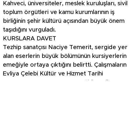
Kahveci, üniversiteler, meslek kuruluşları, sivil
toplum örgütleri ve kamu kurumlarının iş
birliğinin şehir kültürü açısından büyük önem
taşıdığını vurguladı.
KURSLARA DAVET
Tezhip sanatçısı Naciye Temerit, sergide yer
alan eserlerin büyük bölümünün kursiyerlerin
emeğiyle ortaya çıktığını belirtti. Çalışmaların
Evliya Çelebi Kültür ve Hizmet Tarihi
Araştırma ve Yaşatma Derneği ile Halk
Eğitim Merkezi bünyesinde yürütüldüğünü
aktaran Temerit, Osmanlı döneminden ilham
alan geleneksel tezhip örneklerinin işlendiğini
ifade etti. Temerit, haftanın belirli günlerinde
düzenlenen kurslarla sanatın öğretilmeye