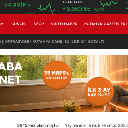
GRAM ALTIN
Ç
64,4811
£
%
6.660,55
%2,59
0.38
MI
GÜNCEL
SPOR
VIDEO HABER
KÜTAHYA GAZETELERI
 OPERASYONU: KÜTAHYA DAHİL 30 İLDE 104 GÖZALTI
3645 kez okunmuştur
Yayınlanma Tarihi: 5 Temmuz 2025