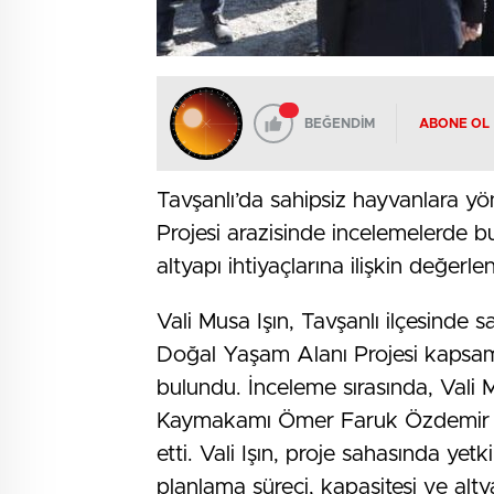
BEĞENDİM
ABONE OL
Tavşanlı’da sahipsiz hayvanlara y
Projesi arazisinde incelemelerde bu
altyapı ihtiyaçlarına ilişkin değer
Vali Musa Işın, Tavşanlı ilçesinde 
Doğal Yaşam Alanı Projesi kapsamı
bulundu. İnceleme sırasında, Vali M
Kaymakamı Ömer Faruk Özdemir ve 
etti. Vali Işın, proje sahasında yetk
planlama süreci, kapasitesi ve alty