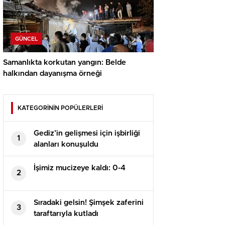
GÜNCEL
Samanlıkta korkutan yangın: Belde
halkından dayanışma örneği
KATEGORİNİN POPÜLERLERİ
Gediz’in gelişmesi için işbirliği
1
alanları konuşuldu
İşimiz mucizeye kaldı: 0-4
2
Sıradaki gelsin! Şimşek zaferini
3
taraftarıyla kutladı