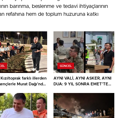
nın barınma, beslenme ve tedavi ihtiyaçlarının
van refahına hem de toplum huzuruna katkı
CEL
GÜNCEL
Kızıltoprak farklı illerden
AYNI VALİ, AYNI ASKER, AYNI
gençlerle Murat Dağı’nda
DUA: 9 YIL SONRA EMET’TE
u
DUYGULANDIRAN BULUŞMA