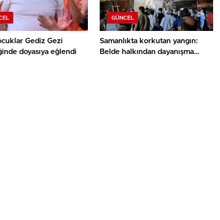
CEL
GÜNCEL
ocuklar Gediz Gezi
Samanlıkta korkutan yangın:
ğinde doyasıya eğlendi
Belde halkından dayanışma
örneği