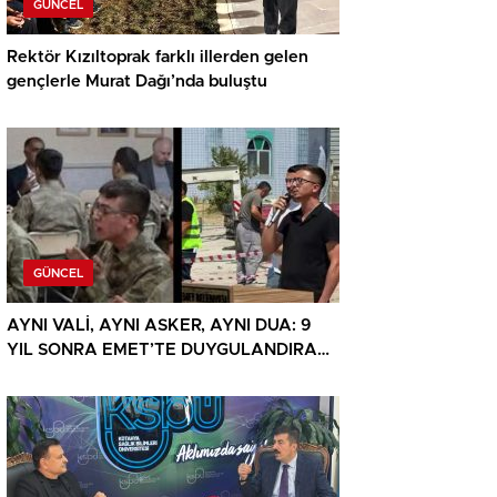
GÜNCEL
Rektör Kızıltoprak farklı illerden gelen
gençlerle Murat Dağı’nda buluştu
GÜNCEL
AYNI VALİ, AYNI ASKER, AYNI DUA: 9
YIL SONRA EMET’TE DUYGULANDIRAN
BULUŞMA