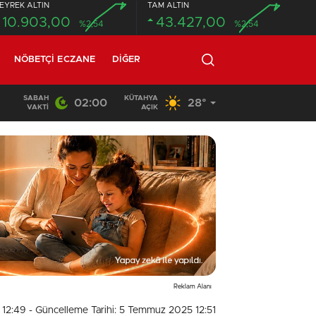
EYREK ALTIN
TAM ALTIN
10.903,00
43.427,00
%2,54
%2,54
NÖBETÇI ECZANE
DIĞER
SABAH
KÜTAHYA
02:00
28°
02:03
/
VAKTI
AÇIK
Reklam Alanı
 12:49
- Güncelleme Tarihi: 5 Temmuz 2025 12:51