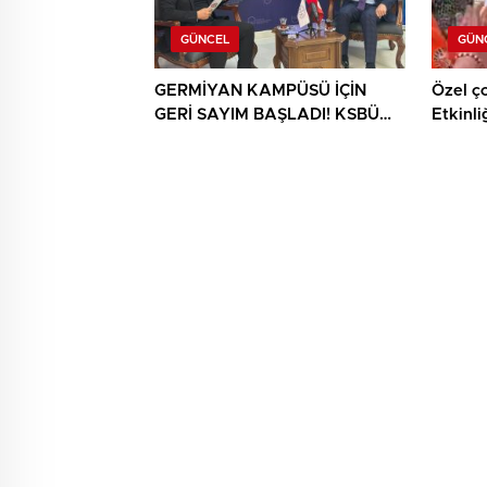
GÜNCEL
GÜN
GERMİYAN KAMPÜSÜ İÇİN
Özel ç
GERİ SAYIM BAŞLADI! KSBÜ
Etkinli
REKTÖRÜ TARİH VERDİ