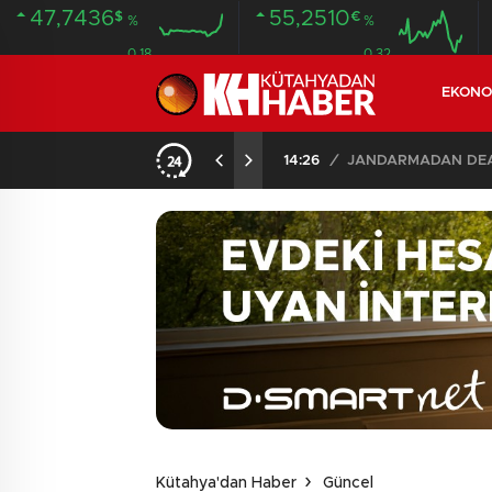
47,7436
55,2510
$
€
%
%
0.18
0.32
EKONO
14:26
/
JANDARMADAN DEAŞ
Kütahya'dan Haber
Güncel