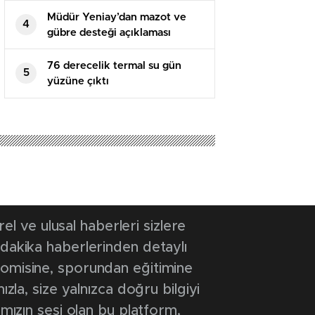
Müdür Yeniay’dan mazot ve
4
gübre desteği açıklaması
76 derecelik termal su gün
5
yüzüne çıktı
 ve ulusal haberleri sizlere
 dakika haberlerinden detaylı
onomisine, sporundan eğitimine
ızla, size yalnızca doğru bilgiyi
ımızın sesi olan bu platform,