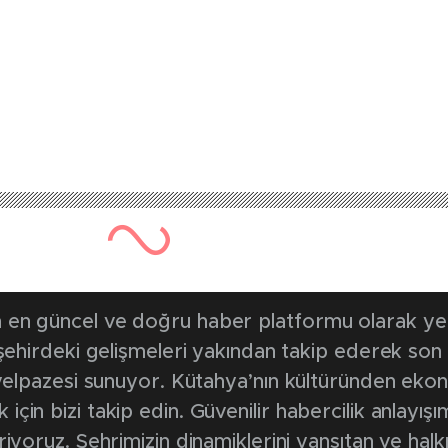
en güncel ve doğru haber platformu olarak yerel
, şehirdeki gelişmeleri yakından takip ederek son
k yelpazesi sunuyor. Kütahya’nın kültüründen ek
in bizi takip edin. Güvenilir habercilik anlayışım
riyoruz. Şehrimizin dinamiklerini yansıtan ve halk