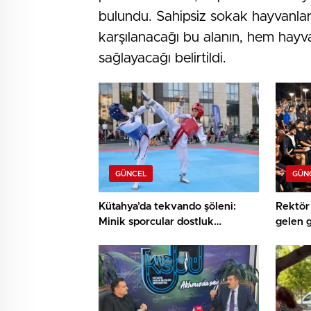
bulundu. Sahipsiz sokak hayvanları
karşılanacağı bu alanın, hem hay
sağlayacağı belirtildi.
GÜNCEL
GÜN
Kütahya’da tekvando şöleni:
Rektör 
Minik sporcular dostluk
gelen 
müsabakasında buluştu
buluşt