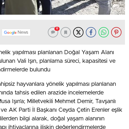
0
News
önelik yapılması planlanan Doğal Yaşam Alanı
lunan Vali Işın, planlama süreci, kapasitesi ve
lendirmelerde bulundu
sahipsiz hayvanlara yönelik yapılması planlanan
nda tahsis edilen arazide incelemelerde
usa Işın’a; Milletvekili Mehmet Demir, Tavşanlı
AK Parti İl Başkanı Ceyda Çetin Erenler eşlik
ililerden bilgi alarak, doğal yaşam alanının
apı ihtiyaçlarına ilişkin değerlendirmelerde