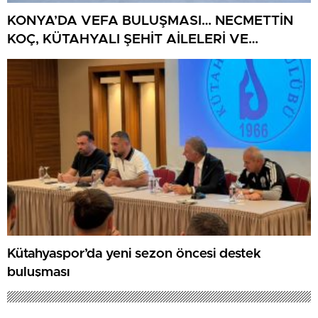
KONYA’DA VEFA BULUŞMASI… NECMETTİN
KOÇ, KÜTAHYALI ŞEHİT AİLELERİ VE
GAZİLERİ AĞIRLADI
Kütahyaspor’da yeni sezon öncesi destek
buluşması