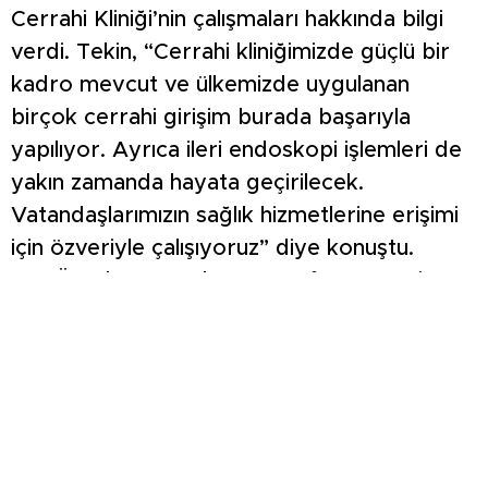
Cerrahi Kliniği’nin çalışmaları hakkında bilgi
verdi. Tekin, “Cerrahi kliniğimizde güçlü bir
kadro mevcut ve ülkemizde uygulanan
birçok cerrahi girişim burada başarıyla
yapılıyor. Ayrıca ileri endoskopi işlemleri de
yakın zamanda hayata geçirilecek.
Vatandaşlarımızın sağlık hizmetlerine erişimi
için özveriyle çalışıyoruz” diye konuştu.
KSBÜ Rektör Yardımcısı Prof. Dr. Sezgin
Zeren de katılım sağladı. Bilimsel program üç
ana bölümden oluştu. İlk bölümde “Cerrahiye
Giriş”, ikinci bölümde “Video Eşliğinde
Cerrahi Teknikler” ve son bölümde ise “Canlı
Cerrahi Uygulamaları” ele alındı. “Fıtık
Cerrahi Günleri” etkinliği, katılımcılara güncel