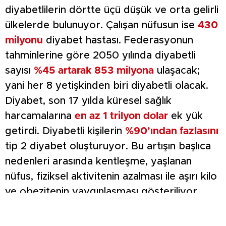
diyabetlilerin dörtte üçü düşük ve orta gelirli
ülkelerde bulunuyor. Çalışan nüfusun ise
430
milyonu
diyabet hastası. Federasyonun
tahminlerine göre 2050 yılında diyabetli
sayısı
%45 artarak 853 milyona
ulaşacak;
yani her 8 yetişkinden biri diyabetli olacak.
Diyabet, son 17 yılda küresel sağlık
harcamalarına
en az 1 trilyon dolar
ek yük
getirdi. Diyabetli kişilerin
%90’ından fazlasını
tip 2 diyabet oluşturuyor. Bu artışın başlıca
nedenleri arasında kentleşme, yaşlanan
nüfus, fiziksel aktivitenin azalması ile aşırı kilo
ve obezitenin yaygınlaşması gösteriliyor.
Kütahya İl Sağlık Müdürlüğü yetkilileri, tip 2
diyabetin büyük ölçüde önlenebilir