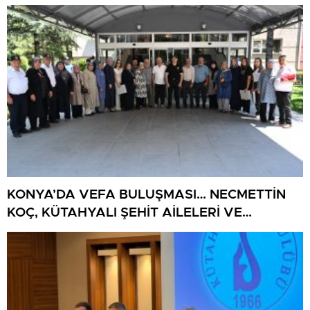
BULUŞUYOR
KONYA’DA VEFA BULUŞMASI… NECMETTİN
KOÇ, KÜTAHYALI ŞEHİT AİLELERİ VE
GAZİLERİ AĞIRLADI