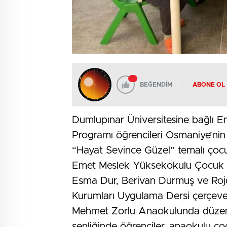
BEĞENDİM
ABONE OL
Dumlupınar Üniversitesine bağlı 
Programı öğrencileri Osmaniye’nin
“Hayat Sevince Güzel” temalı çocu
Emet Meslek Yüksekokulu Çocuk Ge
Esma Dur, Berivan Durmuş ve Roj
Kurumları Uygulama Dersi çerçeves
Mehmet Zorlu Anaokulunda düzenl
şenliğinde öğrenciler, anaokulu çocu