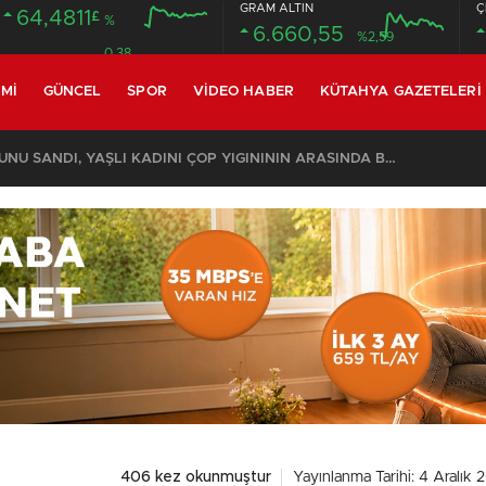
GRAM ALTIN
Ç
64,4811
£
%
6.660,55
%2,59
0.38
MI
GÜNCEL
SPOR
VIDEO HABER
KÜTAHYA GAZETELERI
KOMŞULARI ÖLDÜĞÜNÜ SANDI, YAŞLI KADINI ÇÖP YIĞINININ ARASINDA BULUNDU
406 kez okunmuştur
Yayınlanma Tarihi: 4 Aralık 