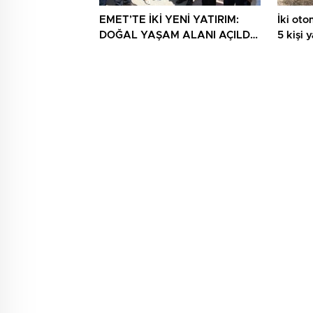
EMET’TE İKİ YENİ YATIRIM:
İki otom
DOĞAL YAŞAM ALANI AÇILDI,
5 kişi 
HÜKÜMET KONAĞININ TEMELİ
ATILDI