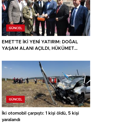
GÜNCEL
EMET’TE İKİ YENİ YATIRIM: DOĞAL
YAŞAM ALANI AÇILDI, HÜKÜMET
KONAĞININ TEMELİ ATILDI
GÜNCEL
İki otomobil çarpıştı: 1 kişi öldü, 5 kişi
yaralandı