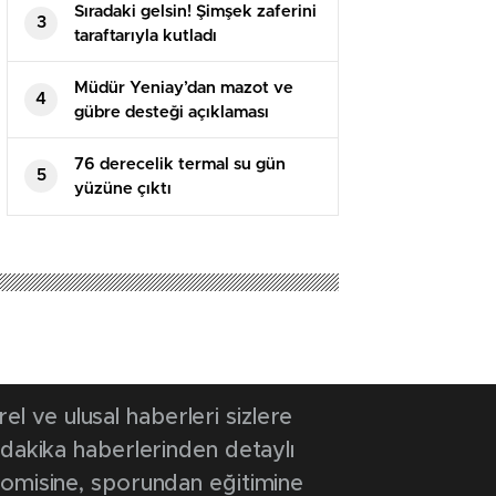
Sıradaki gelsin! Şimşek zaferini
3
taraftarıyla kutladı
Müdür Yeniay’dan mazot ve
4
gübre desteği açıklaması
76 derecelik termal su gün
5
yüzüne çıktı
 ve ulusal haberleri sizlere
 dakika haberlerinden detaylı
onomisine, sporundan eğitimine