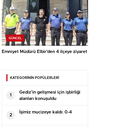
GÜNCEL
Emniyet Müdürü Elbir’den 4 ilçeye ziyaret
KATEGORİNİN POPÜLERLERİ
Gediz’in gelişmesi için işbirliği
1
alanları konuşuldu
İşimiz mucizeye kaldı: 0-4
2