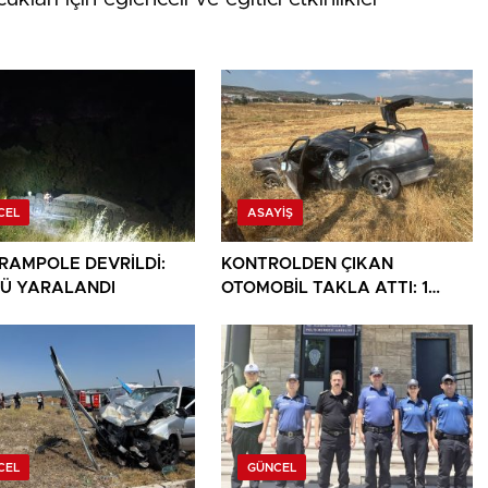
CEL
ASAYIŞ
ARAMPOLE DEVRİLDİ:
KONTROLDEN ÇIKAN
Ü YARALANDI
OTOMOBİL TAKLA ATTI: 1
YARALI
CEL
GÜNCEL