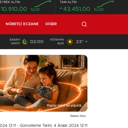
EYREK ALTIN
TAM ALTIN
10.910,00
43.451,00
%2,61
%2,60
NÖBETÇI ECZANE
DIĞER
SABAH
KÜTAHYA
02:00
23°
18:26
/
Beton mikseri motosiklete çarptı: 1 ölü, 1 ağır yaralı
VAKTI
AÇIK
Reklam Alanı
2024 12:11
- Güncelleme Tarihi: 4 Aralık 2024 12:11