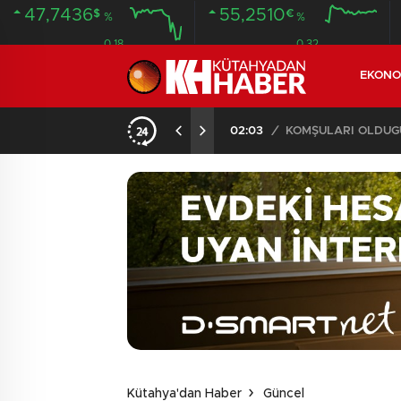
47,7436
55,2510
$
€
%
%
0.18
0.32
EKONO
İLDE 104 GÖZALTI
02:03
/
Kütahya'dan Haber
Güncel