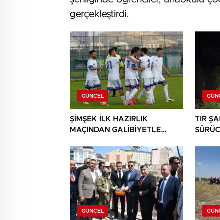
gerçekleştirdi.
GÜNCEL
GÜN
ŞİMŞEK İLK HAZIRLIK
TIR Ş
MAÇINDAN GALİBİYETLE
SÜRÜC
AYRILDI
GÜNCEL
GÜN