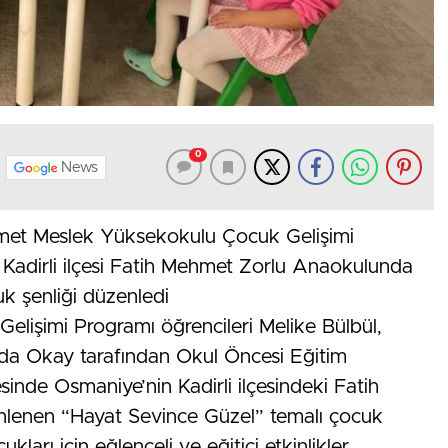
0
News
Emet Meslek Yüksekokulu Çocuk Gelişimi
 Kadirli ilçesi Fatih Mehmet Zorlu Anaokulunda
k şenliği düzenledi
lişimi Programı öğrencileri Melike Bülbül,
da Okay tarafından Okul Öncesi Eğitim
inde Osmaniye’nin Kadirli ilçesindeki Fatih
enen “Hayat Sevince Güzel” temalı çocuk
kları için eğlenceli ve eğitici etkinlikler