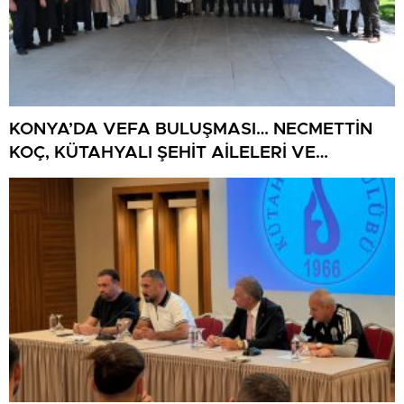
KONYA’DA VEFA BULUŞMASI… NECMETTİN
KOÇ, KÜTAHYALI ŞEHİT AİLELERİ VE
GAZİLERİ AĞIRLADI