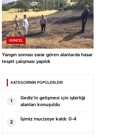
GÜNCEL
Yangın sonrası zarar gören alanlarda hasar
tespit çalışması yapıldı
KATEGORİNİN POPÜLERLERİ
Gediz’in gelişmesi için işbirliği
1
alanları konuşuldu
İşimiz mucizeye kaldı: 0-4
2