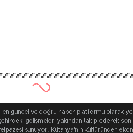
674 kez okunmuştur
Yayınlanma Tarihi: 26 Eylül 2
res Ortaokulu, Avr
nleri ağırladı