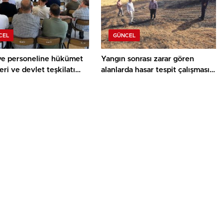
CEL
GÜNCEL
ye personeline hükümet
Yangın sonrası zarar gören
eri ve devlet teşkilatı
alanlarda hasar tespit çalışması
ı
yapıldı