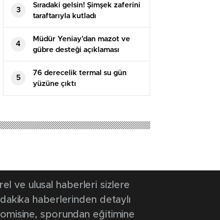
Sıradaki gelsin! Şimşek zaferini
3
taraftarıyla kutladı
Müdür Yeniay’dan mazot ve
4
gübre desteği açıklaması
76 derecelik termal su gün
5
yüzüne çıktı
025 11:08
- Güncelleme Tarihi: 26 Eylül 2025 11:10
upa’dan