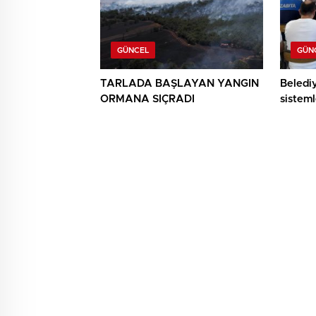
GÜNCEL
GÜN
TARLADA BAŞLAYAN YANGIN
Beledi
ORMANA SIÇRADI
sisteml
anlatıld