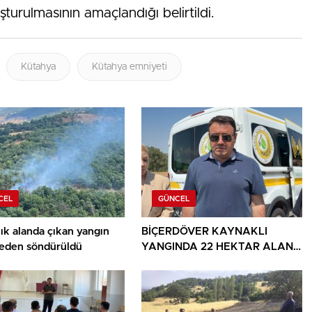
turulmasının amaçlandığı belirtildi.
Kütahya
Kütahya emniyeti
CEL
GÜNCEL
ık alanda çıkan yangın
BİÇERDÖVER KAYNAKLI
den söndürüldü
YANGINDA 22 HEKTAR ALAN
YANDI