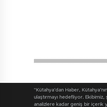
Kütahya'dan Haber
Güncel
Adnan Mende
gelen öğretme