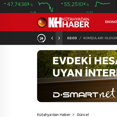
47,7436
55,2510
$
€
%
%
0.18
0.32
EKONO
İLDE 104 GÖZALTI
02:03
/
Kütahya'dan Haber
Güncel