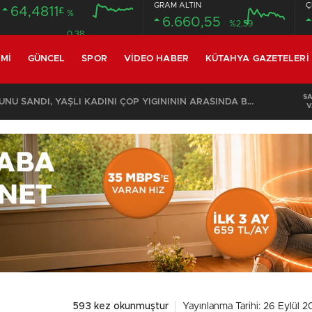
GRAM ALTIN
Ç
64,4811
£
%
6.660,55
%2,59
0.38
MI
GÜNCEL
SPOR
VIDEO HABER
KÜTAHYA GAZETELERI
S
KOMŞULARI ÖLDÜĞÜNÜ SANDI, YAŞLI KADINI ÇÖP YIĞINININ ARASINDA BULUNDU
V
593 kez okunmuştur
Yayınlanma Tarihi: 26 Eylül 2