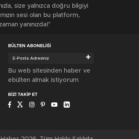
GÜNCEL
MHP Kütahya ilçe kongreleri 13 Ağustos’ta
başlıyor
GÜNCEL
Ormanlık alanda çıkan yangın büyümeden
söndürüldü