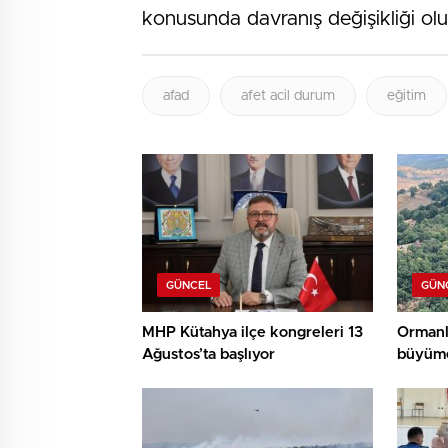
konusunda davranış değişikliği oluş
afad
afet acil durum
eğitim
GÜNCEL
GÜN
MHP Kütahya ilçe kongreleri 13
Ormanl
Ağustos’ta başlıyor
büyüme