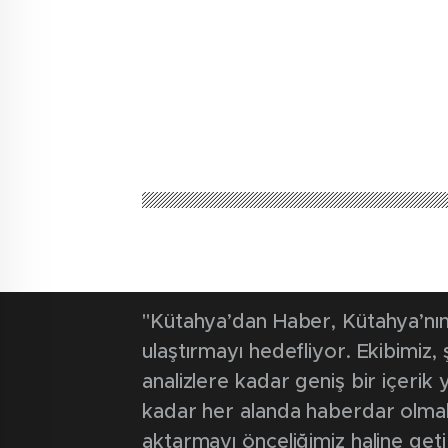
Kütahya'dan Haber
Güncel
Şehir Hastan
Polikliniği” h