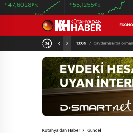
47,6028
55,1255
$
€
%
%
0.05
0.14
EKONO
13:06
/
Çavdarhisar’da orman
Kütahya'dan Haber
Güncel