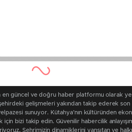
615 kez okunmuştur
Yayınlanma Tarihi: 15 Nisan 2
esi’nde “Doğuma Ha
izmete açıldı