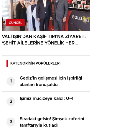
GÜNCEL
VALİ IŞIN’DAN KAŞİF TIRI’NA ZİYARET:
‘ŞEHİT AİLELERİNE YÖNELİK HER
DESTEK ÇOK DEĞERLİ’
KATEGORİNİN POPÜLERLERİ
Gediz’in gelişmesi için işbirliği
1
alanları konuşuldu
İşimiz mucizeye kaldı: 0-4
2
Sıradaki gelsin! Şimşek zaferini
3
taraftarıyla kutladı