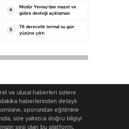
Müdür Yeniay’dan mazot ve
4
gübre desteği açıklaması
76 derecelik termal su gün
5
yüzüne çıktı
025 12:11
- Güncelleme Tarihi: 15 Nisan 2025 12:18
zırlık Ebe