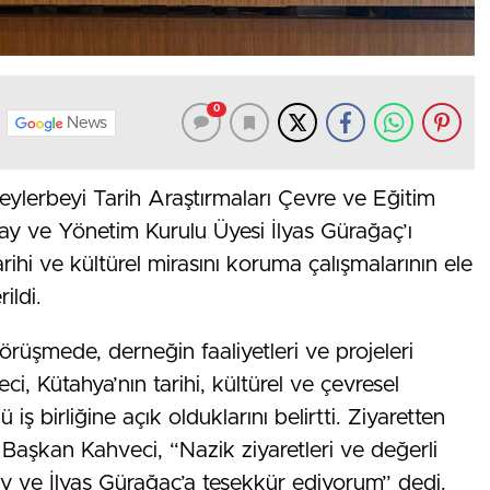
0
News
ylerbeyi Tarih Araştırmaları Çevre ve Eğitim
y ve Yönetim Kurulu Üyesi İlyas Gürağaç’ı
ihi ve kültürel mirasını koruma çalışmalarının ele
rildi.
üşmede, derneğin faaliyetleri ve projeleri
i, Kütahya’nın tarihi, kültürel ve çevresel
iş birliğine açık olduklarını belirtti. Ziyaretten
Başkan Kahveci, “Nazik ziyaretleri ve değerli
ay ve İlyas Gürağaç’a teşekkür ediyorum” dedi.