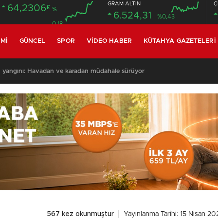
GRAM ALTIN
Ç
64,2306
£
%
6.524,31
%0,43
0.18
MI
GÜNCEL
SPOR
VIDEO HABER
KÜTAHYA GAZETELERI
 yangını: Havadan ve karadan müdahale sürüyor
567 kez okunmuştur
Yayınlanma Tarihi: 15 Nisan 20