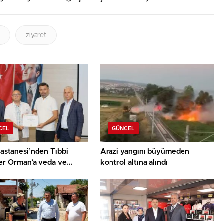
ziyaret
CEL
GÜNCEL
astanesi’nden Tıbbi
Arazi yangını büyümeden
er Orman’a veda ve
kontrol altına alındı
ür belgesi