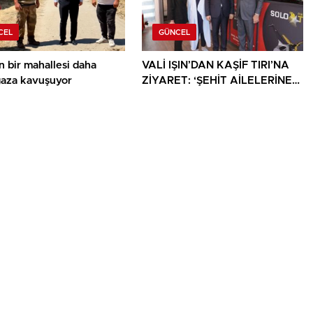
CEL
GÜNCEL
n bir mahallesi daha
VALİ IŞIN’DAN KAŞİF TIRI’NA
gaza kavuşuyor
ZİYARET: ‘ŞEHİT AİLELERİNE
YÖNELİK HER DESTEK ÇOK
DEĞERLİ’