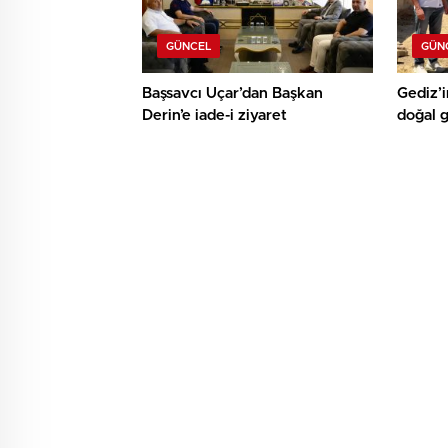
GÜNCEL
GÜN
Başsavcı Uçar’dan Başkan
Gediz’i
Derin’e iade-i ziyaret
doğal 