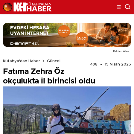
Reklam Alanı
Kütahya'dan Haber
Güncel
498
19 Nisan 2025
Fatıma Zehra Öz
okçulukta il birincisi oldu