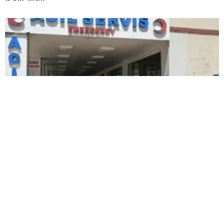
Kardeşlerin kavgası kanlı bitti: Yengesini
öldürdü, abisini ağır yaraladı