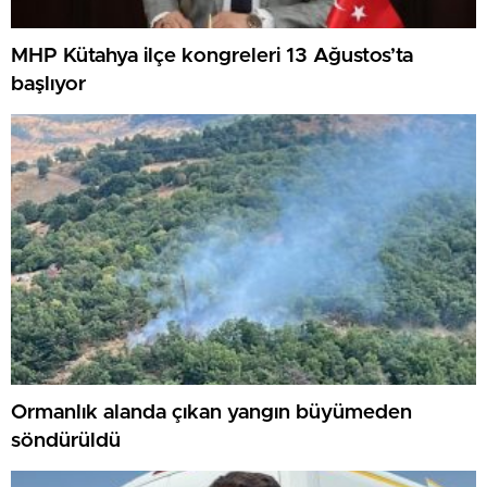
MHP Kütahya ilçe kongreleri 13 Ağustos’ta
başlıyor
Ormanlık alanda çıkan yangın büyümeden
söndürüldü