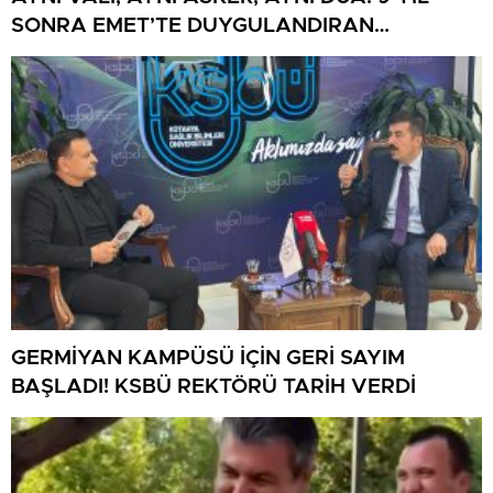
SONRA EMET’TE DUYGULANDIRAN
BULUŞMA
GERMİYAN KAMPÜSÜ İÇİN GERİ SAYIM
BAŞLADI! KSBÜ REKTÖRÜ TARİH VERDİ