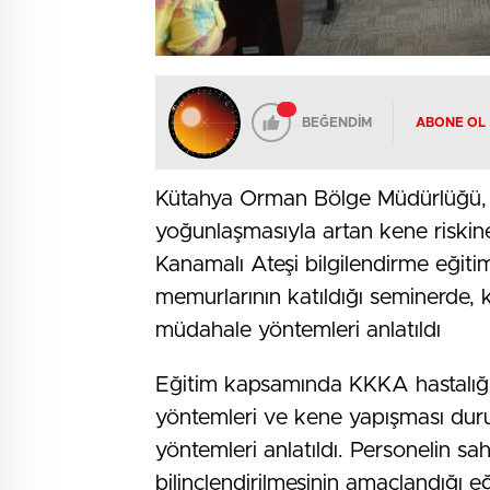
BEĞENDİM
ABONE OL
Kütahya Orman Bölge Müdürlüğü, ya
yoğunlaşmasıyla artan kene riskin
Kanamalı Ateşi bilgilendirme eğit
memurlarının katıldığı seminerde,
müdahale yöntemleri anlatıldı
Eğitim kapsamında KKKA hastalığını
yöntemleri ve kene yapışması du
yöntemleri anlatıldı. Personelin sah
bilinçlendirilmesinin amaçlandığı