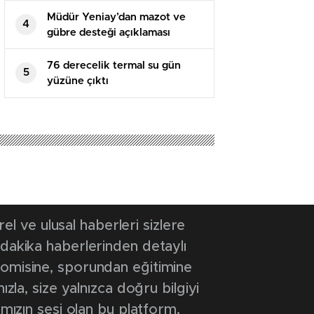
Müdür Yeniay’dan mazot ve
4
gübre desteği açıklaması
76 derecelik termal su gün
5
yüzüne çıktı
 11:37
- Güncelleme Tarihi: 8 Temmuz 2026 11:37
işare kültürü