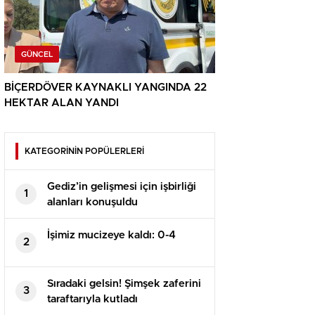
GÜNCEL
BİÇERDÖVER KAYNAKLI YANGINDA 22
HEKTAR ALAN YANDI
KATEGORİNİN POPÜLERLERİ
Gediz’in gelişmesi için işbirliği
1
alanları konuşuldu
İşimiz mucizeye kaldı: 0-4
2
Sıradaki gelsin! Şimşek zaferini
3
taraftarıyla kutladı