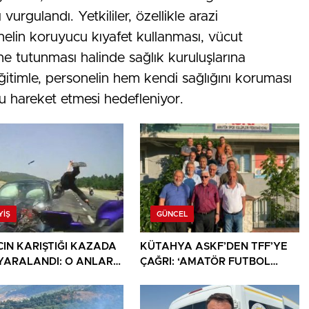
urgulandı. Yetkililer, özellikle arazi
elin koruyucu kıyafet kullanması, vücut
e tutunması halinde sağlık kuruluşlarına
Eğitimle, personelin hem kendi sağlığını koruması
hareket etmesi hedefleniyor.
YIŞ
GÜNCEL
CIN KARIŞTIĞI KAZADA
KÜTAHYA ASKF’DEN TFF’YE
İ YARALANDI: O ANLAR
ÇAĞRI: ‘AMATÖR FUTBOL
KAMERASINA YANSIDI
SAHİPSİZ DEĞİLDİR’