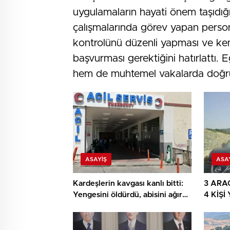
uygulamaların hayati önem taşıdığı v
çalışmalarında görev yapan person
kontrolünü düzenli yapması ve ken
başvurması gerektiğini hatırlattı. 
hem de muhtemel vakalarda doğru 
ASAYIŞ
ASA
Kardeşlerin kavgası kanlı bitti:
3 ARA
Yengesini öldürdü, abisini ağır
4 KİŞ
yaraladı
ARAÇ 