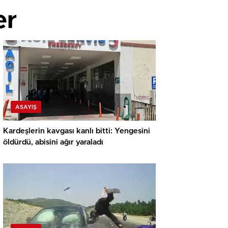
er
ASAYIŞ
Kardeşlerin kavgası kanlı bitti: Yengesini
öldürdü, abisini ağır yaraladı