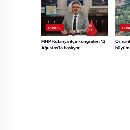
GÜNCEL
GÜN
MHP Kütahya ilçe kongreleri 13
Ormanl
Ağustos’ta başlıyor
büyüme