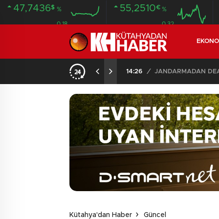
47,7436
55,2510
$
€
%
%
0.18
0.32
EKONO
N DEAŞ OPERASYONU: KÜTAHYA DAHİL 30 İLDE 104 GÖZALTI
Kütahya'dan Haber
Güncel