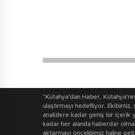
Kütahya'dan Haber
Güncel
Başkan Akel’d
vurgusu