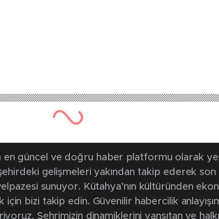
764 kez okunmuştur
Yayınlanma Tarihi: 8 Temmuz 2026
en ortak akıl ve ist