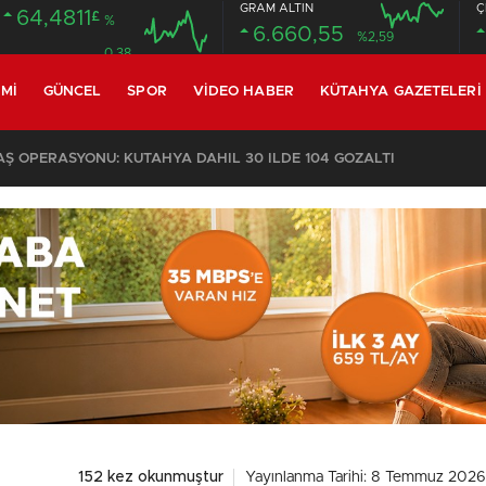
GRAM ALTIN
Ç
64,4811
£
%
6.660,55
%2,59
0.38
MI
GÜNCEL
SPOR
VIDEO HABER
KÜTAHYA GAZETELERI
02:03
/
152 kez okunmuştur
Yayınlanma Tarihi: 8 Temmuz 2026