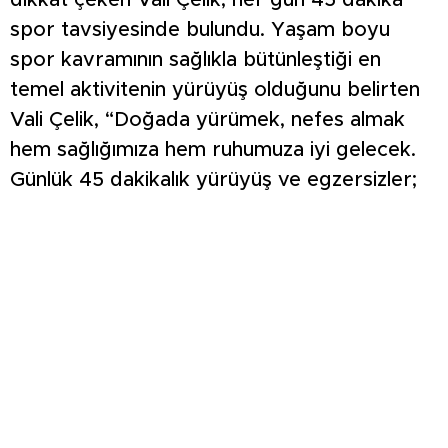
spor tavsiyesinde bulundu. Yaşam boyu
spor kavramının sağlıkla bütünleştiği en
temel aktivitenin yürüyüş olduğunu belirten
Vali Çelik, “Doğada yürümek, nefes almak
hem sağlığımıza hem ruhumuza iyi gelecek.
Günlük 45 dakikalık yürüyüş ve egzersizler;
diyabet, koroner kalp hastalığı, obezite gibi
bir çok hastalığa karşı önleyici tedbir” dedi.
Yürüyüş etkinliği, Vali Ali Çelik, Vali Yardımcısı
Aydın Börü, İl Sağlık Müdürü Dr. Eser Şenkul,
İl Sağlık Müdürlüğü yöneticileri, kurum
amirleri, personeller ve vatandaşların
katılımıyla gerçekleştirildi. Yürüyüşün sona
ermesinin ardından, Vali Ali Çelik ve İl Sağlık