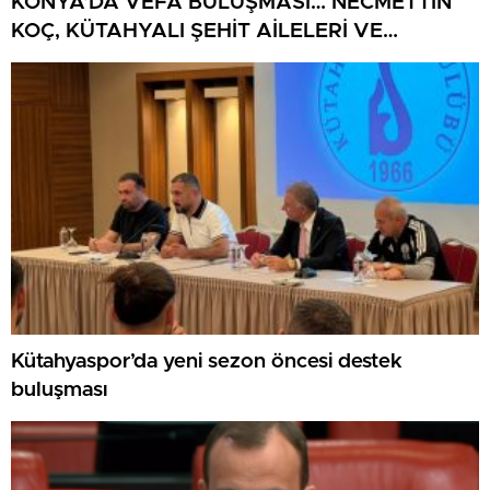
KONYA’DA VEFA BULUŞMASI… NECMETTİN
KOÇ, KÜTAHYALI ŞEHİT AİLELERİ VE
GAZİLERİ AĞIRLADI
Kütahyaspor’da yeni sezon öncesi destek
buluşması