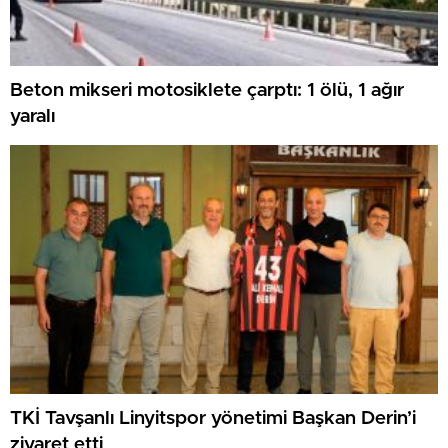
Beton mikseri motosiklete çarptı: 1 ölü, 1 ağır
yaralı
TKİ Tavşanlı Linyitspor yönetimi Başkan Derin’i
ziyaret etti