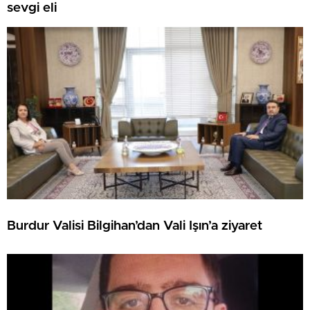
sevgi eli
Burdur Valisi Bilgihan’dan Vali Işın’a ziyaret