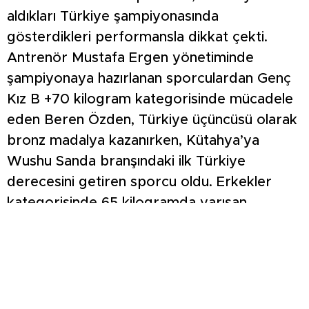
aldıkları Türkiye şampiyonasında
gösterdikleri performansla dikkat çekti.
Antrenör Mustafa Ergen yönetiminde
şampiyonaya hazırlanan sporculardan Genç
Kız B +70 kilogram kategorisinde mücadele
eden Beren Özden, Türkiye üçüncüsü olarak
bronz madalya kazanırken, Kütahya’ya
Wushu Sanda branşındaki ilk Türkiye
derecesini getiren sporcu oldu. Erkekler
kategorisinde 65 kilogramda yarışan
Abdullah Çevik ise Türkiye sekizinciliği elde
etti. Elif Hümeyra Mertgenç, Elif Tuana
Suma, Mehmet Mustafa Mertgenç ve
Nurettin Efe Kıymaz da çeyrek finale kadar
yükselerek önemli bir başarı gösterdi.