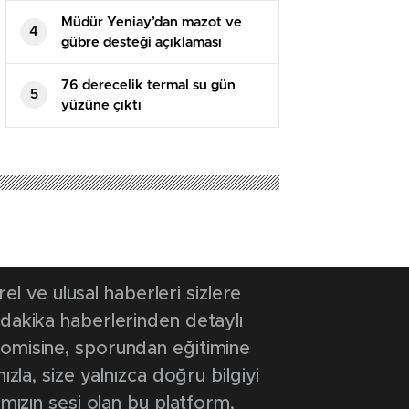
Müdür Yeniay’dan mazot ve
4
gübre desteği açıklaması
76 derecelik termal su gün
5
yüzüne çıktı
 ve ulusal haberleri sizlere
 dakika haberlerinden detaylı
onomisine, sporundan eğitimine
ızla, size yalnızca doğru bilgiyi
ımızın sesi olan bu platform,