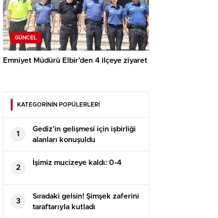
GÜNCEL
Emniyet Müdürü Elbir’den 4 ilçeye ziyaret
KATEGORİNİN POPÜLERLERİ
Gediz’in gelişmesi için işbirliği
1
alanları konuşuldu
İşimiz mucizeye kaldı: 0-4
2
Sıradaki gelsin! Şimşek zaferini
3
taraftarıyla kutladı