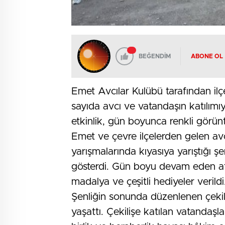
BEĞENDİM
ABONE OL
Emet Avcılar Kulübü tarafından il
sayıda avcı ve vatandaşın katılımıy
etkinlik, gün boyunca renkli görün
Emet ve çevre ilçelerden gelen avc
yarışmalarında kıyasıya yarıştığı ş
gösterdi. Gün boyu devam eden atı
madalya ve çeşitli hediyeler verildi
Şenliğin sonunda düzenlenen çekili
yaşattı. Çekilişe katılan vatandaşla