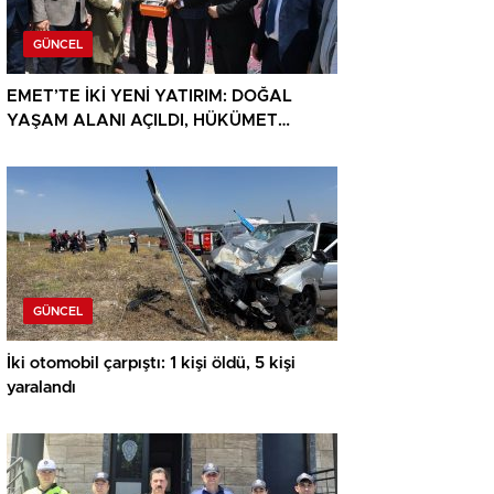
GÜNCEL
EMET’TE İKİ YENİ YATIRIM: DOĞAL
YAŞAM ALANI AÇILDI, HÜKÜMET
KONAĞININ TEMELİ ATILDI
GÜNCEL
İki otomobil çarpıştı: 1 kişi öldü, 5 kişi
yaralandı