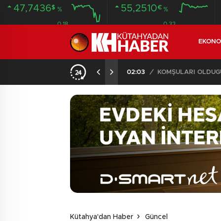
47,7436
55,2510
$
€
%
%
0.18
0.32
EKONO
İLDE 104 GÖZALTI
02:03
/
Kütahya'dan Haber
Güncel