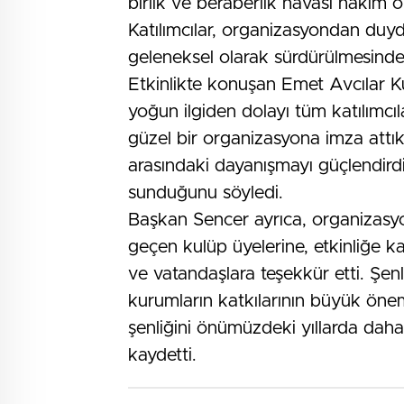
birlik ve beraberlik havası hâkim o
Katılımcılar, organizasyondan duydu
geleneksel olarak sürdürülmesinden
Etkinlikte konuşan Emet Avcılar Ku
yoğun ilgiden dolayı tüm katılımcıla
güzel bir organizasyona imza attıkla
arasındaki dayanışmayı güçlendird
sunduğunu söyledi.
Başkan Sencer ayrıca, organizasy
geçen kulüp üyelerine, etkinliğe ka
ve vatandaşlara teşekkür etti. Şen
kurumların katkılarının büyük önem
şenliğini önümüzdeki yıllarda daha
kaydetti.