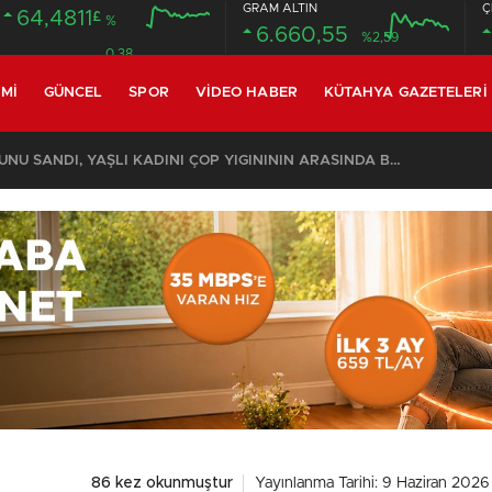
GRAM ALTIN
Ç
64,4811
£
%
6.660,55
%2,59
0.38
MI
GÜNCEL
SPOR
VIDEO HABER
KÜTAHYA GAZETELERI
KOMŞULARI ÖLDÜĞÜNÜ SANDI, YAŞLI KADINI ÇÖP YIĞINININ ARASINDA BULUNDU
86 kez okunmuştur
Yayınlanma Tarihi: 9 Haziran 2026