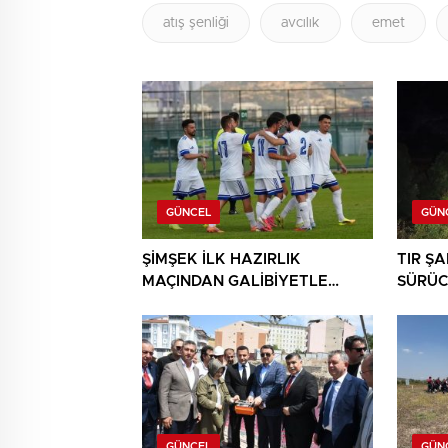
atış şenliği
avcılık
emet
GÜNCEL
GÜN
ŞİMŞEK İLK HAZIRLIK
TIR Ş
MAÇINDAN GALİBİYETLE
SÜRÜC
AYRILDI
GÜNCEL
GÜN