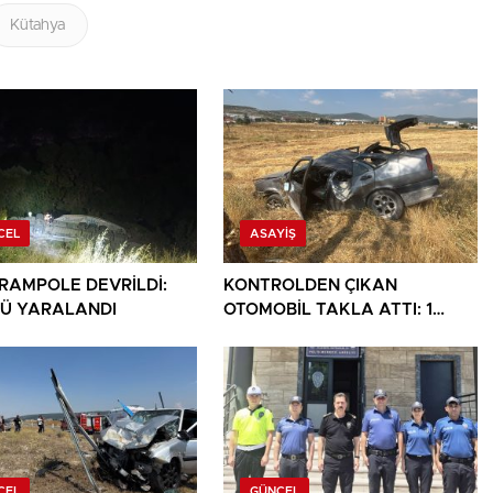
Kütahya
CEL
ASAYIŞ
ARAMPOLE DEVRİLDİ:
KONTROLDEN ÇIKAN
Ü YARALANDI
OTOMOBİL TAKLA ATTI: 1
YARALI
CEL
GÜNCEL