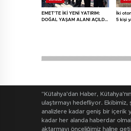
EMET’TE İKİ YENİ YATIRIM:
İki otom
DOĞAL YAŞAM ALANI AÇILDI,
5 kişi 
HÜKÜMET KONAĞININ TEMELİ
ATILDI
"Kütahya’dan Haber, Kütahya’nın 
ulaştırmayı hedefliyor. Ekibimiz
analizlere kadar geniş bir içeri
kadar her alanda haberdar olmak iç
aktarmayı önceliğimiz haline geti