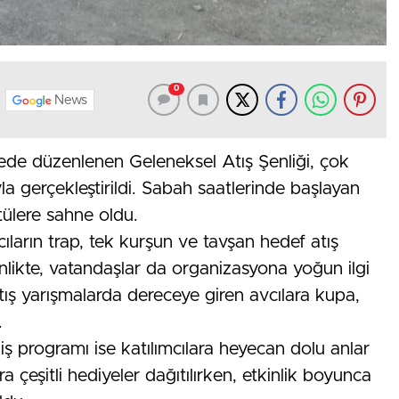
0
News
çede düzenlenen Geleneksel Atış Şenliği, çok
la gerçekleştirildi. Sabah saatlerinde başlayan
tülere sahne oldu.
ıların trap, tek kurşun ve tavşan hedef atış
enlikte, vatandaşlar da organizasyona yoğun ilgi
ş yarışmalarda dereceye giren avcılara kupa,
.
ş programı ise katılımcılara heyecan dolu anlar
ra çeşitli hediyeler dağıtılırken, etkinlik boyunca