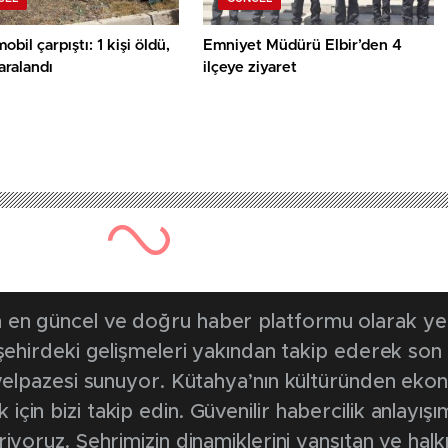
obil çarpıştı: 1 kişi öldü,
Emniyet Müdürü Elbir’den 4
yaralandı
ilçeye ziyaret
en güncel ve doğru haber platformu olarak yerel
, şehirdeki gelişmeleri yakından takip ederek son
k yelpazesi sunuyor. Kütahya’nın kültüründen ek
in bizi takip edin. Güvenilir habercilik anlayışım
riyoruz. Şehrimizin dinamiklerini yansıtan ve halk