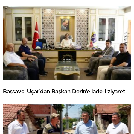
Başsavcı Uçar’dan Başkan Derin’e iade-i ziyaret