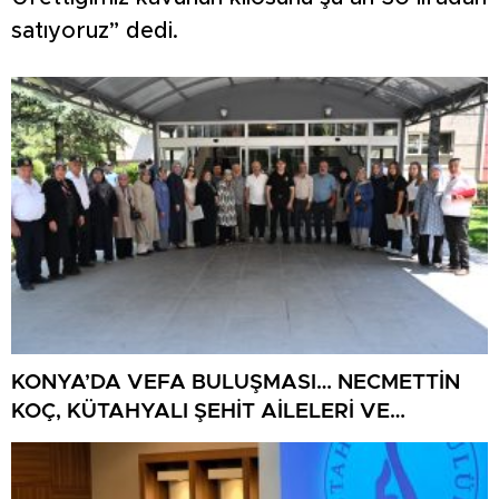
satıyoruz” dedi.
KONYA’DA VEFA BULUŞMASI… NECMETTİN
KOÇ, KÜTAHYALI ŞEHİT AİLELERİ VE
GAZİLERİ AĞIRLADI