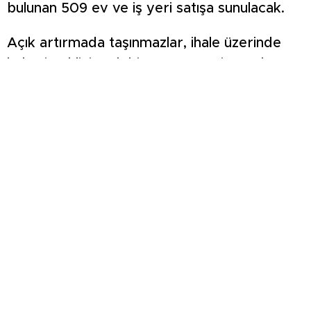
bulunan 509 ev ve iş yeri satışa sunulacak.
Açık artırmada taşınmazlar, ihale üzerinde
kalan isteklinin talebine göre peşin ya da
vadeli satılacak.
Alıcılar, konutlara yüzde 25 peşinat 72 ay
vade, iş yerlerine ise yüzde 30 peşinat 60 ay
vadeyle sahip olabilecek.
Açık artırmalar, Ankara ve İstanbul’daki
salonlarda fiziki katılımla ve internet
üzerinden çevrim içi yapılacak.
Taşınmazların satışları için yapılacak açık
artırmalar, konutlar için 15 Ekim Çarşamba, iş