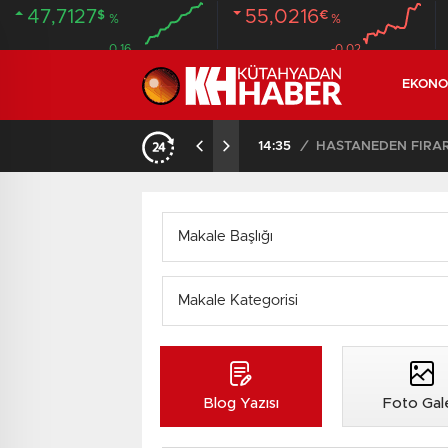
47,7127
55,0216
$
€
%
%
0.16
-0.02
EKONO
14:35
/
HASTANEDEN FİRA
Blog Yazısı
Foto Gale