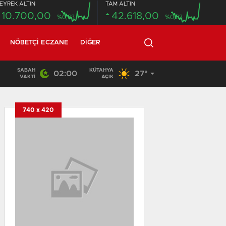
EYREK ALTIN
TAM ALTIN
10.700,00
42.618,00
%0,63
%0,63
NÖBETÇI ECZANE
DIĞER
SABAH
KÜTAHYA
02:00
27°
20:58
/
VAKTI
AÇIK
740 x 420