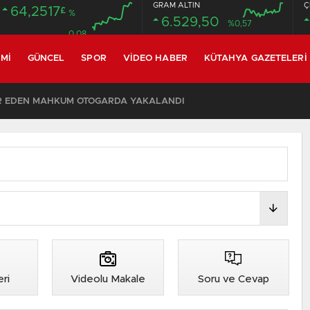
GRAM ALTIN
Ç
64,2517
£
%
6.529,50
%0,57
0.08
MI
GÜNCEL
SPOR
VIDEO HABER
KÜTAHYA GAZETELERI
R EDEN MAHKUM OTOGARDA YAKALANDI
ri
Videolu Makale
Soru ve Cevap