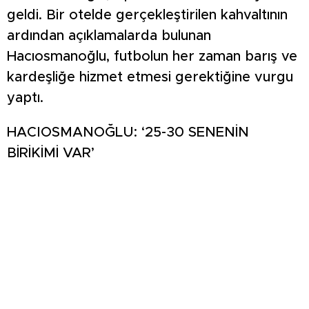
geldi. Bir otelde gerçekleştirilen kahvaltının
ardından açıklamalarda bulunan
Hacıosmanoğlu, futbolun her zaman barış ve
kardeşliğe hizmet etmesi gerektiğine vurgu
yaptı.
HACIOSMANOĞLU: ‘25-30 SENENİN
BİRİKİMİ VAR’
“Kütahya kadim şehrimiz” diyerek sözlerine
başlayan Hacıosmanoğlu, “Bugüne kadar
federasyon başkanının Kütahya’ya
gelmemesi elbette ki eksiklik, federasyon
başkanı makamında, koltuğunda oturmak
değil, bütün futbol ailesinin yanında olması