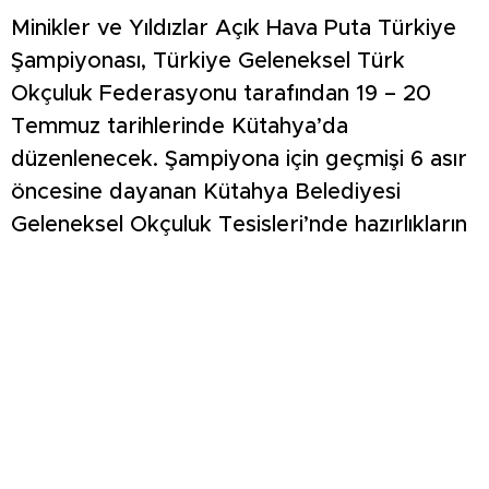
Minikler ve Yıldızlar Açık Hava Puta Türkiye
Şampiyonası, Türkiye Geleneksel Türk
Okçuluk Federasyonu tarafından 19 – 20
Temmuz tarihlerinde Kütahya’da
düzenlenecek. Şampiyona için geçmişi 6 asır
öncesine dayanan Kütahya Belediyesi
Geleneksel Okçuluk Tesisleri’nde hazırlıkların
son aşamasına geldi.
Türkiye Geleneksel Türk Okçuluk
Federasyonu Yönetim Kurulu Üyesi Selim
Erduğan, şampiyonanın kültürel ve sosyal
açıdan çok önemli olduğunu söyledi.
Kütahya’da şampiyonanın yapılacağı alanın
ecdat mirası 90 ok meydanından biri