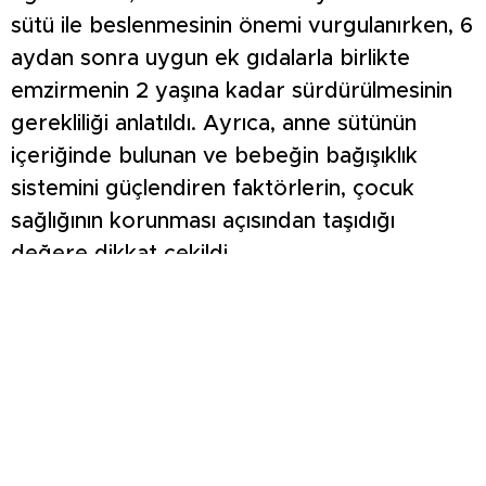
sütü ile beslenmesinin önemi vurgulanırken, 6
aydan sonra uygun ek gıdalarla birlikte
emzirmenin 2 yaşına kadar sürdürülmesinin
gerekliliği anlatıldı. Ayrıca, anne sütünün
içeriğinde bulunan ve bebeğin bağışıklık
sistemini güçlendiren faktörlerin, çocuk
sağlığının korunması açısından taşıdığı
değere dikkat çekildi.
Kütahya Şehir Hastanesi yetkilileri, anne
sütünü “en değerli ve doğal besin kaynağı”
olarak tanımlayarak, bu eğitimlerin düzenli
aralıklarla sürdürüleceğini belirtti.