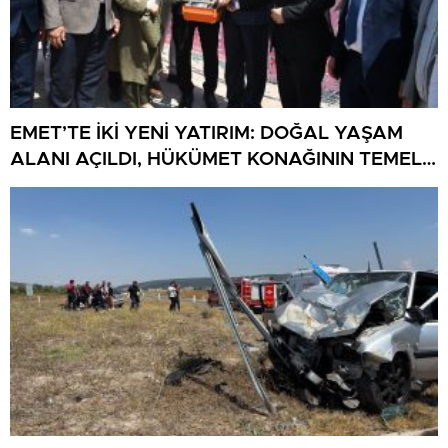
EMET’TE İKİ YENİ YATIRIM: DOĞAL YAŞAM
ALANI AÇILDI, HÜKÜMET KONAĞININ TEMELİ
ATILDI