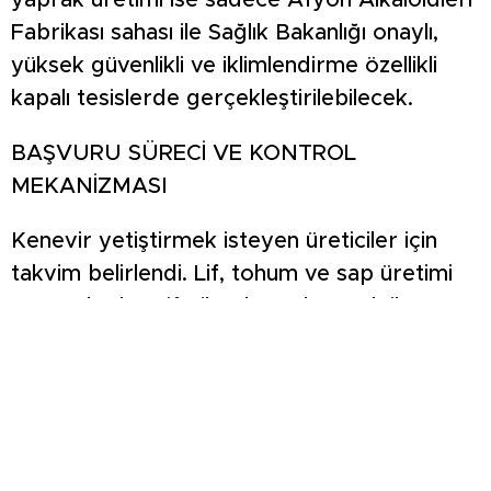
yaprak üretimi ise sadece Afyon Alkaloidleri
Fabrikası sahası ile Sağlık Bakanlığı onaylı,
yüksek güvenlikli ve iklimlendirme özellikli
kapalı tesislerde gerçekleştirilebilecek.
BAŞVURU SÜRECİ VE KONTROL
MEKANİZMASI
Kenevir yetiştirmek isteyen üreticiler için
takvim belirlendi. Lif, tohum ve sap üretimi
yapacak olan çiftçiler, her yıl 1 Ocak ile 1
Nisan tarihleri arasında bulundukları yerin en
büyük mülki idare amirliğine başvuracak.
Tıbbi, sağlık ve kişisel bakım ürünleri üretimi
amaçlı başvurular ise aynı tarihlerde Toprak
Mahsulleri Ofisi’ne (TMO) yapılacak. Üretim