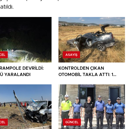
tıldı.
CEL
ASAYIŞ
ARAMPOLE DEVRİLDİ:
KONTROLDEN ÇIKAN
Ü YARALANDI
OTOMOBİL TAKLA ATTI: 1
YARALI
CEL
GÜNCEL