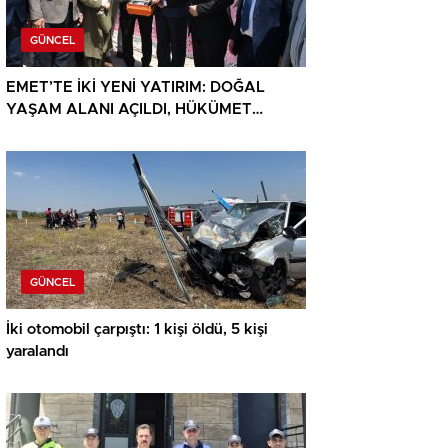
GÜNCEL
EMET’TE İKİ YENİ YATIRIM: DOĞAL
YAŞAM ALANI AÇILDI, HÜKÜMET
KONAĞININ TEMELİ ATILDI
GÜNCEL
İki otomobil çarpıştı: 1 kişi öldü, 5 kişi
yaralandı