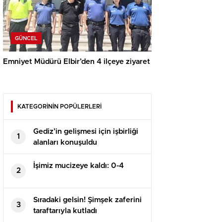
GÜNCEL
Emniyet Müdürü Elbir’den 4 ilçeye ziyaret
KATEGORİNİN POPÜLERLERİ
Gediz’in gelişmesi için işbirliği
1
alanları konuşuldu
İşimiz mucizeye kaldı: 0-4
2
Sıradaki gelsin! Şimşek zaferini
3
taraftarıyla kutladı