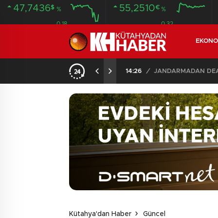
47,7436
55,2510
$
€
%
%
0.18
0.32
EKONO
14:26
/
JANDARMADAN DEAŞ
Kütahya'dan Haber
Güncel