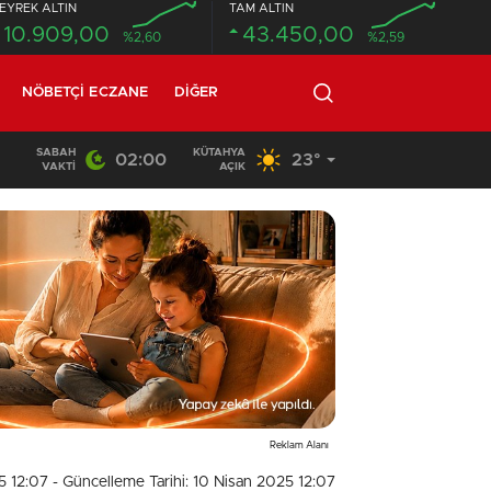
EYREK ALTIN
TAM ALTIN
10.909,00
43.450,00
%2,60
%2,59
NÖBETÇI ECZANE
DIĞER
SABAH
KÜTAHYA
02:00
23°
02:03
/
VAKTI
AÇIK
Reklam Alanı
5 12:07
- Güncelleme Tarihi: 10 Nisan 2025 12:07