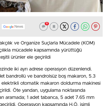
0
News
akçılık ve Organize Suçlarla Mücadele (KOM)
çılıkla mücadele kapsamında yürüttüğü
eşitli ürünler ele geçirildi
ezinde iki ayrı adrese operasyon düzenlendi.
det bandrollü ve bandrolsüz boş makaron, 5.3
et elektrikli otomatik makaron doldurma makinesi
irildi. Öte yandan, uygulama noktasında
ılan aramada; 1 adet tabanca, 5 adet 7.65 mm
geçirildi. Operasyon kapsamında H.Ö. isimli