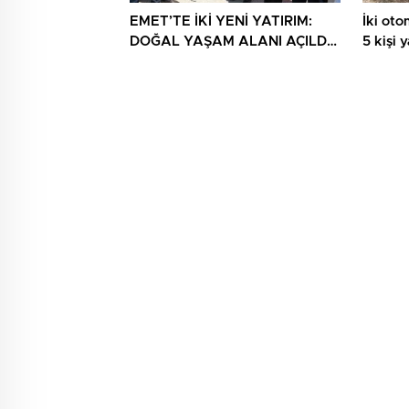
EMET’TE İKİ YENİ YATIRIM:
İki otom
DOĞAL YAŞAM ALANI AÇILDI,
5 kişi 
HÜKÜMET KONAĞININ TEMELİ
ATILDI