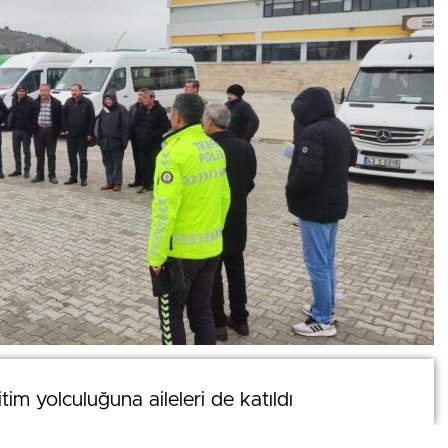
0
tim yolculuğuna aileleri de katıldı
tim yolculuğuna aileleri de katıldı
News