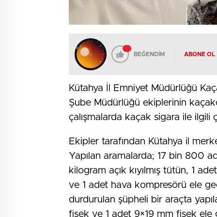
BEĞENDİM
ABONE OL
Kütahya İl Emniyet Müdürlüğü Kaç
Şube Müdürlüğü ekiplerinin kaçak
çalışmalarda kaçak sigara ile ilgili ç
Ekipler tarafından Kütahya il merk
Yapılan aramalarda; 17 bin 800 a
kilogram açık kıyılmış tütün, 1 ad
ve 1 adet hava kompresörü ele geç
durdurulan şüpheli bir araçta yap
fişek ve 1 adet 9×19 mm fişek ele 