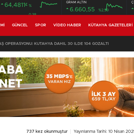
GRAM ALTIN
Ç
64,4811
£
%
6.660,55
%2,59
0.38
MI
GÜNCEL
SPOR
VIDEO HABER
KÜTAHYA GAZETELERI
 OPERASYONU: KÜTAHYA DAHİL 30 İLDE 104 GÖZALTI
737 kez okunmuştur
Yayınlanma Tarihi: 10 Nisan 202