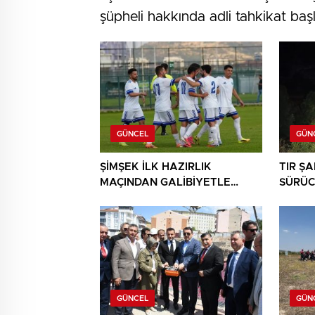
şüpheli hakkında adli tahkikat başla
GÜNCEL
GÜN
ŞİMŞEK İLK HAZIRLIK
TIR Ş
MAÇINDAN GALİBİYETLE
SÜRÜC
AYRILDI
GÜNCEL
GÜN