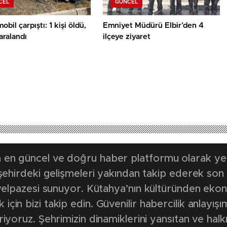
CEL
GÜNCEL
obil çarpıştı: 1 kişi öldü,
Emniyet Müdürü Elbir’den 4
yaralandı
ilçeye ziyaret
en güncel ve doğru haber platformu olarak yerel
, şehirdeki gelişmeleri yakından takip ederek son
k yelpazesi sunuyor. Kütahya’nın kültüründen ek
in bizi takip edin. Güvenilir habercilik anlayışım
riyoruz. Şehrimizin dinamiklerini yansıtan ve halk