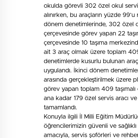
okulda görevli 302 özel okul servis
alınırken, bu araçların yüzde 99’u r
dönem denetimlerinde, 302 özel okul
çerçevesinde görev yapan 22 taşım
çerçevesinde 10 taşıma merkezind
ait 3 araç olmak üzere toplam 409 
denetimlerde kusurlu bulunan araçl
uygulandı. İkinci dönem denetimle
arasında gerçekleştirilmek üzere 
görev yapan toplam 409 taşımalı e
ana kadar 179 özel servis aracı ve 
tamamlandı.
Konuyla ilgili İl Milli Eğitim Müdü
öğrencilerimizin güvenli ve sağlıkl
amacıyla, servis şoförleri ve rehber