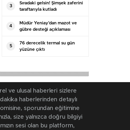
Sıradaki gelsin! Şimşek zaferini
3
taraftarıyla kutladı
Müdür Yeniay’dan mazot ve
4
gübre desteği açıklaması
76 derecelik termal su gün
5
yüzüne çıktı
 ve ulusal haberleri sizlere
 dakika haberlerinden detaylı
onomisine, sporundan eğitimine
ızla, size yalnızca doğru bilgiyi
ımızın sesi olan bu platform,