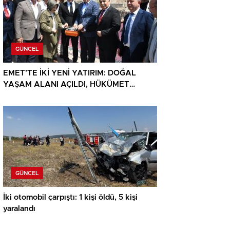
GÜNCEL
EMET’TE İKİ YENİ YATIRIM: DOĞAL
YAŞAM ALANI AÇILDI, HÜKÜMET
KONAĞININ TEMELİ ATILDI
GÜNCEL
İki otomobil çarpıştı: 1 kişi öldü, 5 kişi
yaralandı