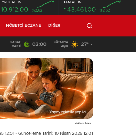
EYREK ALTIN
TAM ALTIN
10.912,00
43.461,00
%2,62
%2,62
NÖBETÇI ECZANE
DIĞER
SABAH
KÜTAHYA
02:00
27°
02:03
/
VAKTI
AÇIK
Reklam Alanı
25 12:01
- Güncelleme Tarihi: 10 Nisan 2025 12:01