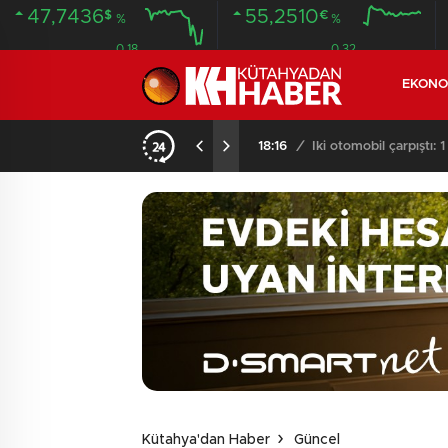
47,7436
55,2510
$
€
%
%
0.18
0.32
EKONO
14:26
/
JANDARMADAN DEAŞ
Kütahya'dan Haber
Güncel