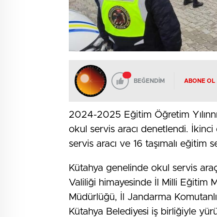
BEĞENDİM
ABONE OL
2024-2025 Eğitim Öğretim Yılınn
okul servis aracı denetlendi. İkin
servis aracı ve 16 taşımalı eğitim 
Kütahya genelinde okul servis araçl
Valiliği himayesinde İl Milli Eğit
Müdürlüğü, İl Jandarma Komutanlığ
Kütahya Belediyesi iş birliğiyle yür