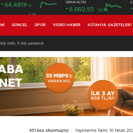
GRAM ALTIN
Ç
64,4811
£
%
6.660,55
%2,59
0.38
MI
GÜNCEL
SPOR
VIDEO HABER
KÜTAHYA GAZETELERI
 OPERASYONU: KÜTAHYA DAHİL 30 İLDE 104 GÖZALTI
451 kez okunmuştur
Yayınlanma Tarihi: 10 Nisan 20