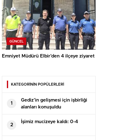
GÜNCEL
Emniyet Müdürü Elbir’den 4 ilçeye ziyaret
KATEGORİNİN POPÜLERLERİ
Gediz’in gelişmesi için işbirliği
1
alanları konuşuldu
İşimiz mucizeye kaldı: 0-4
2