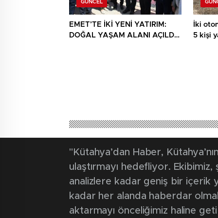
GÜNCEL
GÜN
EMET’TE İKİ YENİ YATIRIM:
İki otom
DOĞAL YAŞAM ALANI AÇILDI,
5 kişi 
HÜKÜMET KONAĞININ TEMELİ
ATILDI
"Kütahya’dan Haber, Kütahya’nın 
ulaştırmayı hedefliyor. Ekibimiz
analizlere kadar geniş bir içeri
kadar her alanda haberdar olmak iç
aktarmayı önceliğimiz haline geti