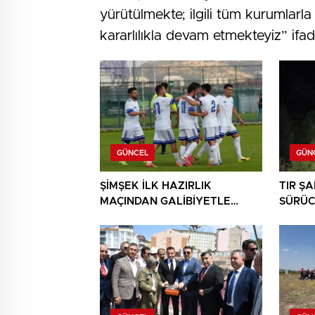
yürütülmekte; ilgili tüm kurumlarla 
kararlılıkla devam etmekteyiz” ifade
GÜNCEL
GÜN
ŞİMŞEK İLK HAZIRLIK
TIR Ş
MAÇINDAN GALİBİYETLE
SÜRÜC
AYRILDI