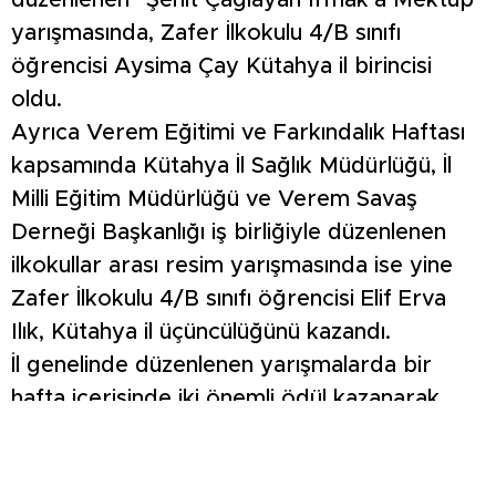
düzenlenen “Şehit Çağlayan Irmak’a Mektup”
yarışmasında, Zafer İlkokulu 4/B sınıfı
öğrencisi Aysima Çay Kütahya il birincisi
oldu.
Ayrıca Verem Eğitimi ve Farkındalık Haftası
kapsamında Kütahya İl Sağlık Müdürlüğü, İl
Milli Eğitim Müdürlüğü ve Verem Savaş
Derneği Başkanlığı iş birliğiyle düzenlenen
ilkokullar arası resim yarışmasında ise yine
Zafer İlkokulu 4/B sınıfı öğrencisi Elif Erva
Ilık, Kütahya il üçüncülüğünü kazandı.
İl genelinde düzenlenen yarışmalarda bir
hafta içerisinde iki önemli ödül kazanarak
Altıntaş’ı başarıyla temsil eden öğrencilere
madalyaları, Zafer İlkokulu Müdürü Serdar