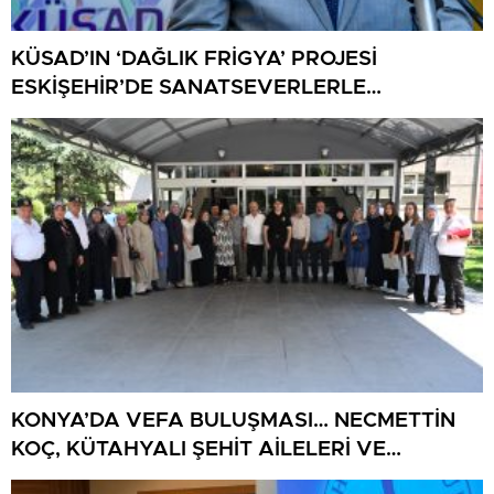
KÜSAD’IN ‘DAĞLIK FRİGYA’ PROJESİ
ESKİŞEHİR’DE SANATSEVERLERLE
BULUŞUYOR
KONYA’DA VEFA BULUŞMASI… NECMETTİN
KOÇ, KÜTAHYALI ŞEHİT AİLELERİ VE
GAZİLERİ AĞIRLADI