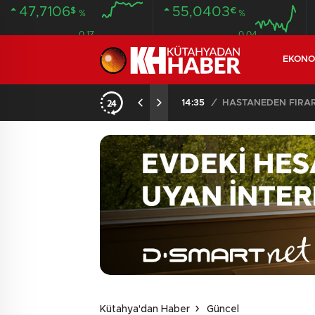
47,7106
55,0403
$
€
%
%
0.17
0.04
EKONO
14:35
/
HASTANEDEN FİRA
Kütahya'dan Haber
Güncel