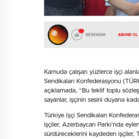
BEĞENDİM
ABONE OL
Kamuda çalışan yüzlerce işçi alanla
Sendikaları Konfederasyonu (TÜRK-İ
açıklamada, “Bu teklif toplu sözl
sayanlar, işçinin sesini duyana ka
Türkiye İşçi Sendikaları Konfeder
işçiler, Azerbaycan Parkı’nda eyle
sürdüreceklerini kaydeden işçiler, 