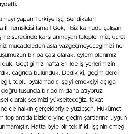
ydetti.
amayı yapan Türkiye İşçi Sendikaları
İl Temsilcisi İsmail Gök, “Biz kamuda çalışan
leşme sürecinde karşılanmayan taleplerimiz, ücret
iğimiz mücadeleden asla vazgeçmeyeceğimizi her
duruşumuzun bir parçası olarak, eylem planımızı
duk. Geçtiğimiz hafta 81 ilde iş yerlerimizin
rdık, çağrıda bulunduk. Dedik ki, geçim derdi
ğil, toplu oyalamadır, işçiyi emekçiyi açlığa
doğrultusunda bir adım daha atıyoruz.
sel olarak sesimizi yükselteceğiz, fakat
 ne de halkın gerçekleriyle yüzleşen. Hükümet
n toplantıda bizlere yine geçim şartlarına uygun
unmamıştır. Hatta öyle bir teklif ki, işçinin emeği