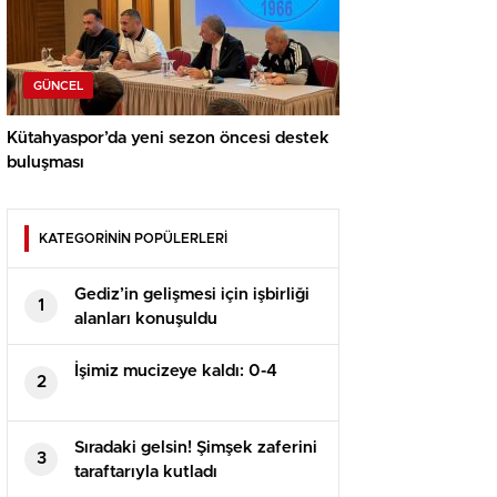
GÜNCEL
Kütahyaspor’da yeni sezon öncesi destek
buluşması
KATEGORİNİN POPÜLERLERİ
Gediz’in gelişmesi için işbirliği
1
alanları konuşuldu
İşimiz mucizeye kaldı: 0-4
2
Sıradaki gelsin! Şimşek zaferini
3
taraftarıyla kutladı