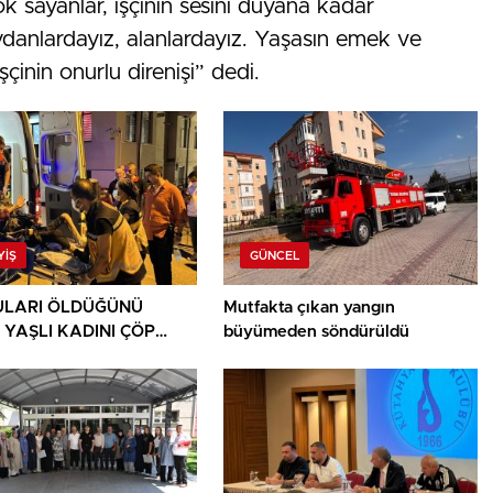
k sayanlar, işçinin sesini duyana kadar
danlardayız, alanlardayız. Yaşasın emek ve
inin onurlu direnişi” dedi.
YIŞ
GÜNCEL
LARI ÖLDÜĞÜNÜ
Mutfakta çıkan yangın
 YAŞLI KADINI ÇÖP
büyümeden söndürüldü
ININ ARASINDA
NDU