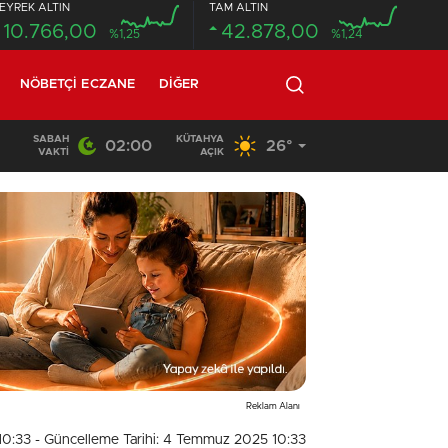
EYREK ALTIN
TAM ALTIN
10.766,00
42.878,00
%1,25
%1,24
NÖBETÇI ECZANE
DIĞER
SABAH
KÜTAHYA
02:00
26°
20:58
/
VAKTI
AÇIK
Reklam Alanı
10:33
- Güncelleme Tarihi: 4 Temmuz 2025 10:33