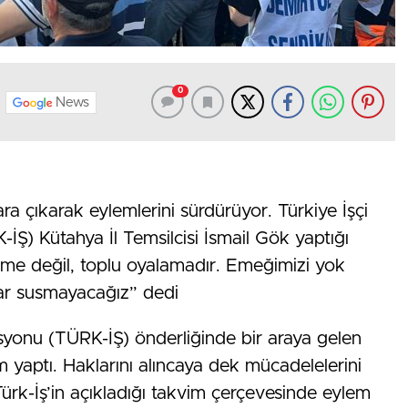
0
News
ra çıkarak eylemlerini sürdürüyor. Türkiye İşçi
Ş) Kütahya İl Temsilcisi İsmail Gök yaptığı
eşme değil, toplu oyalamadır. Emeğimizi yok
dar susmayacağız” dedi
asyonu (TÜRK-İŞ) önderliğinde bir araya gelen
m yaptı. Haklarını alıncaya dek mücadelelerini
Türk-İş’in açıkladığı takvim çerçevesinde eylem