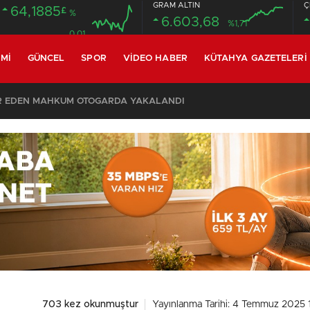
GRAM ALTIN
Ç
64,1885
£
%
6.603,68
%1,71
0.01
MI
GÜNCEL
SPOR
VIDEO HABER
KÜTAHYA GAZETELERI
R EDEN MAHKUM OTOGARDA YAKALANDI
703 kez okunmuştur
Yayınlanma Tarihi: 4 Temmuz 2025 