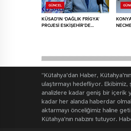
GÜNCEL
GÜN
KÜSAD’IN ‘DAĞLIK FRİGYA’
KONYA
PROJESİ ESKİŞEHİR’DE
NECME
SANATSEVERLERLE
ŞEHİT 
BULUŞUYOR
AĞIRL
"Kütahya’dan Haber, Kütahya’nın 
ulaştırmayı hedefliyor. Ekibimiz
analizlere kadar geniş bir içeri
kadar her alanda haberdar olmak iç
aktarmayı önceliğimiz haline geti
Kütahya’nın nabzını tutuyor. Hab