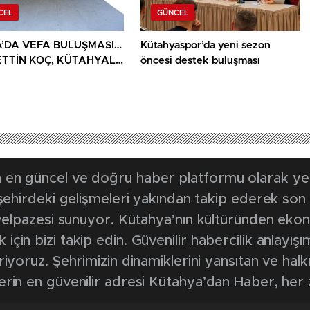
CEL
GÜNCEL
’DA VEFA BULUŞMASI…
Kütahyaspor’da yeni sezon
TTİN KOÇ, KÜTAHYALI
öncesi destek buluşması
AİLELERİ VE GAZİLERİ
ADI
en güncel ve doğru haber platformu olarak yerel
, şehirdeki gelişmeleri yakından takip ederek son
k yelpazesi sunuyor. Kütahya’nın kültüründen ek
in bizi takip edin. Güvenilir habercilik anlayışım
riyoruz. Şehrimizin dinamiklerini yansıtan ve halk
erin en güvenilir adresi Kütahya’dan Haber, her