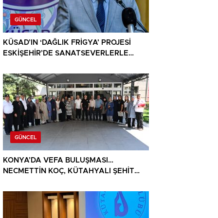
GÜNCEL
KÜSAD’IN ‘DAĞLIK FRİGYA’ PROJESİ
ESKİŞEHİR’DE SANATSEVERLERLE
BULUŞUYOR
GÜNCEL
KONYA’DA VEFA BULUŞMASI…
NECMETTİN KOÇ, KÜTAHYALI ŞEHİT
AİLELERİ VE GAZİLERİ AĞIRLADI