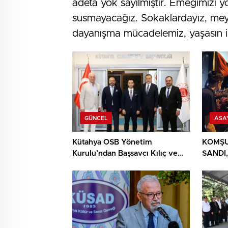
adeta yok sayılmıştır. Emeğimizi yo
susmayacağız. Sokaklardayız, mey
dayanışma mücadelemiz, yaşasın işç
GÜNCEL
ASA
Kütahya OSB Yönetim
KOMŞU
Kurulu’ndan Başsavcı Kılıç ve
SANDI,
MHP İl Başkanı Türker’e ziyaret
YIĞIN
BULU