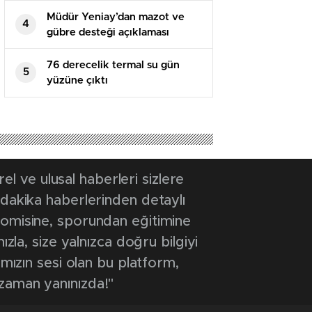
Müdür Yeniay’dan mazot ve
4
gübre desteği açıklaması
76 derecelik termal su gün
5
yüzüne çıktı
 ve ulusal haberleri sizlere
 dakika haberlerinden detaylı
onomisine, sporundan eğitimine
ızla, size yalnızca doğru bilgiyi
ımızın sesi olan bu platform,
 zaman yanınızda!"