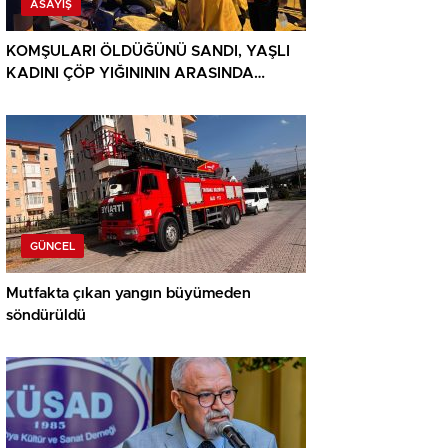
ASAYIŞ
KOMŞULARI ÖLDÜĞÜNÜ SANDI, YAŞLI
KADINI ÇÖP YIĞINININ ARASINDA
BULUNDU
GÜNCEL
Mutfakta çıkan yangın büyümeden
söndürüldü