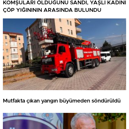
KOMŞULARI ÖLDÜĞÜNÜ SANDI, YAŞLI KADINI
ÇÖP YIĞINININ ARASINDA BULUNDU
Mutfakta çıkan yangın büyümeden söndürüldü