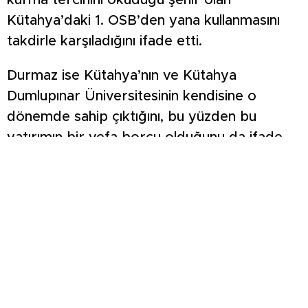
kurma tercihini okuduğu şehir olan
Kütahya’daki 1. OSB’den yana kullanmasını
takdirle karşıladığını ifade etti.
Durmaz ise Kütahya’nın ve Kütahya
Dumlupınar Üniversitesinin kendisine o
dönemde sahip çıktığını, bu yüzden bu
yatırımın bir vefa borcu olduğunu da ifade
ederek, “3. fabrika için ise Zafer OSB’ye
başvuru yaptık. Zafer OSB’nin de faaliyete
geçmesiyle şirketimiz bugün 130 çok yakın
zamanda ise 200 olacak çalışan sayısını
toplamda 400’e çıkartacak. Böylece
Kütahya Dumlupınar Üniversitesinde okuyan
öğrencilere staj ve iş olanaklarını da
sağlayabileceğiz” dedi.