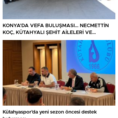
KONYA’DA VEFA BULUŞMASI… NECMETTİN
KOÇ, KÜTAHYALI ŞEHİT AİLELERİ VE
GAZİLERİ AĞIRLADI
Kütahyaspor’da yeni sezon öncesi destek