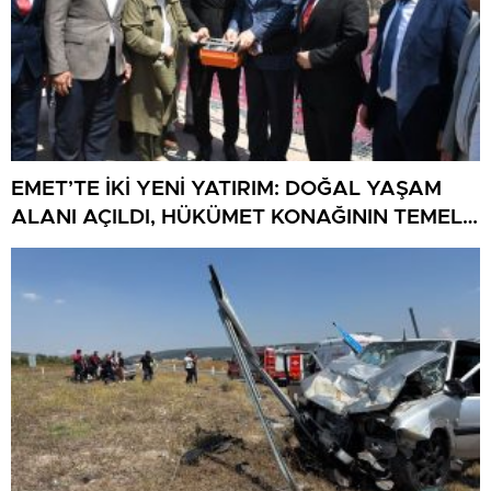
EMET’TE İKİ YENİ YATIRIM: DOĞAL YAŞAM
ALANI AÇILDI, HÜKÜMET KONAĞININ TEMELİ
ATILDI