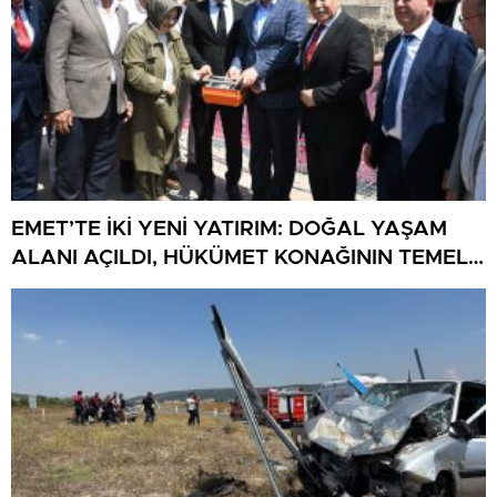
EMET’TE İKİ YENİ YATIRIM: DOĞAL YAŞAM
ALANI AÇILDI, HÜKÜMET KONAĞININ TEMELİ
ATILDI