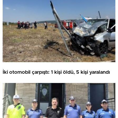
İki otomobil çarpıştı: 1 kişi öldü, 5 kişi yaralandı