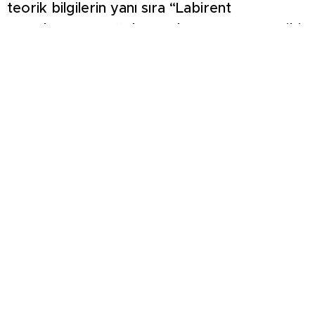
teorik bilgilerin yanı sıra “Labirent
Uygulaması” ve “Alın Yazılarımız Oyunu” gibi
interaktif aktivitelerle öğrendiklerini pratiğe
dökme fırsatı buldu. Eğitim, “Koçluk
Çalışması” ve dört adımlı aksiyon
çerçevesiyle katılımcıların kişisel gelişim
planları oluşturmalarıyla sona erdi.