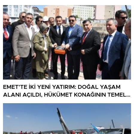
EMET’TE İKİ YENİ YATIRIM: DOĞAL YAŞAM
ALANI AÇILDI, HÜKÜMET KONAĞININ TEMELİ
ATILDI