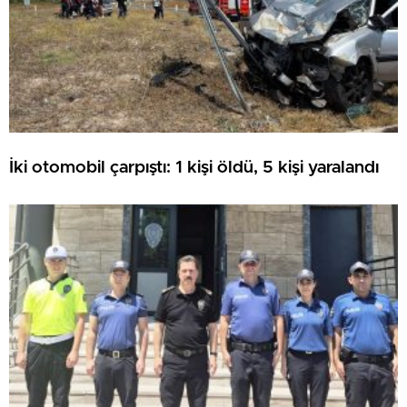
İki otomobil çarpıştı: 1 kişi öldü, 5 kişi yaralandı