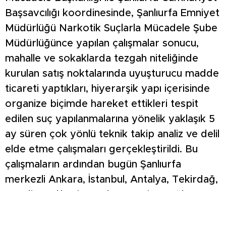
Başsavcılığı koordinesinde, Şanlıurfa Emniyet
Müdürlüğü Narkotik Suçlarla Mücadele Şube
Müdürlüğünce yapılan çalışmalar sonucu,
mahalle ve sokaklarda tezgah niteliğinde
kurulan satış noktalarında uyuşturucu madde
ticareti yaptıkları, hiyerarşik yapı içerisinde
organize biçimde hareket ettikleri tespit
edilen suç yapılanmalarına yönelik yaklaşık 5
ay süren çok yönlü teknik takip analiz ve delil
elde etme çalışmaları gerçekleştirildi. Bu
çalışmaların ardından bugün Şanlıurfa
merkezli Ankara, İstanbul, Antalya, Tekirdağ,
Mardin, Balıkesir, Aydın, Mersin, Muğla ve
Kütahya olmak üzere toplam 11 ilde, 251 ayrı
adrese yönelik; 2 bin 309 polis, 500 ekip, 1