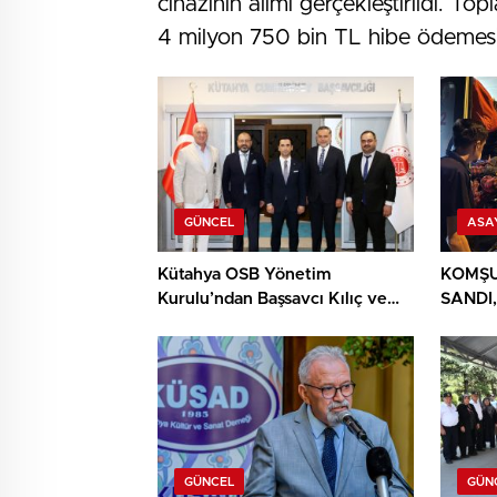
cihazının alımı gerçekleştirildi. T
4 milyon 750 bin TL hibe ödemesi
GÜNCEL
ASA
Kütahya OSB Yönetim
KOMŞU
Kurulu’ndan Başsavcı Kılıç ve
SANDI,
MHP İl Başkanı Türker’e ziyaret
YIĞIN
BULU
GÜNCEL
GÜN