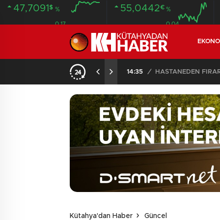
47,7091
55,0442
$
€
%
%
0.17
0.04
EKONO
14:35
/
HASTANEDEN FİRA
Kütahya'dan Haber
Güncel