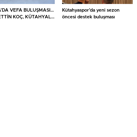
’DA VEFA BULUŞMASI…
Kütahyaspor’da yeni sezon
TTİN KOÇ, KÜTAHYALI
öncesi destek buluşması
AİLELERİ VE GAZİLERİ
ADI