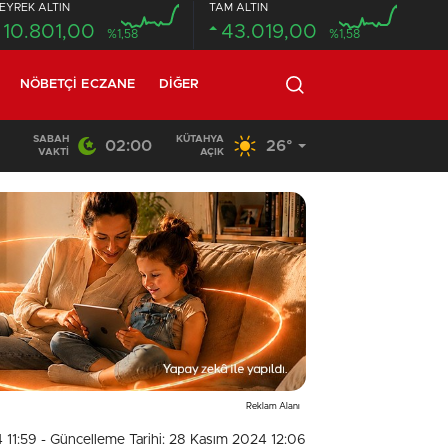
EYREK ALTIN
TAM ALTIN
10.801,00
43.019,00
%1,58
%1,58
NÖBETÇI ECZANE
DIĞER
SABAH
KÜTAHYA
02:00
26°
20:58
/
VAKTI
AÇIK
Reklam Alanı
 11:59
- Güncelleme Tarihi: 28 Kasım 2024 12:06