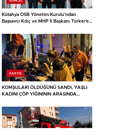
GÜNCEL
Kütahya OSB Yönetim Kurulu’ndan
Başsavcı Kılıç ve MHP İl Başkanı Türker’e
ziyaret
ASAYIŞ
KOMŞULARI ÖLDÜĞÜNÜ SANDI, YAŞLI
KADINI ÇÖP YIĞINININ ARASINDA
BULUNDU