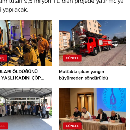
oplam tutarı 9,5 milyon TL olan projede yatırımcıya
 yapılacak.
YIŞ
GÜNCEL
LARI ÖLDÜĞÜNÜ
Mutfakta çıkan yangın
 YAŞLI KADINI ÇÖP
büyümeden söndürüldü
ININ ARASINDA
NDU
CEL
GÜNCEL