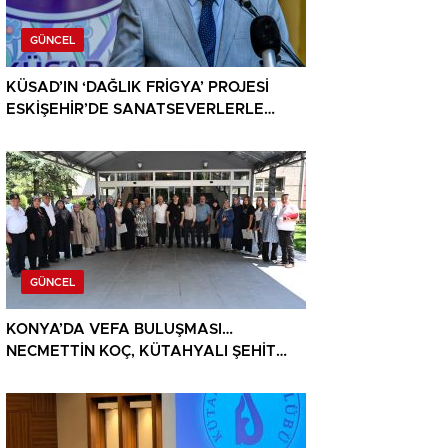
GÜNCEL
KÜSAD’IN ‘DAĞLIK FRİGYA’ PROJESİ
ESKİŞEHİR’DE SANATSEVERLERLE
BULUŞUYOR
GÜNCEL
KONYA’DA VEFA BULUŞMASI…
NECMETTİN KOÇ, KÜTAHYALI ŞEHİT
AİLELERİ VE GAZİLERİ AĞIRLADI