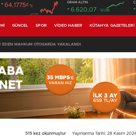
GRAM ALTIN
Ç
64,1775
£
%
6.620,07
%1,96
-0.01
MI
GÜNCEL
SPOR
VIDEO HABER
KÜTAHYA GAZETELERI
R EDEN MAHKUM OTOGARDA YAKALANDI
515 kez okunmuştur
Yayınlanma Tarihi: 28 Kasım 2024