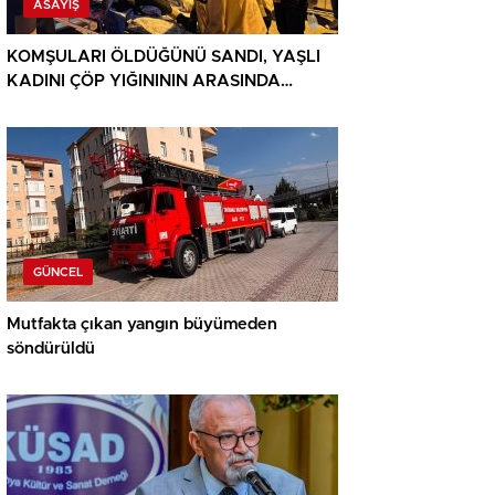
ASAYIŞ
KOMŞULARI ÖLDÜĞÜNÜ SANDI, YAŞLI
KADINI ÇÖP YIĞINININ ARASINDA
BULUNDU
GÜNCEL
Mutfakta çıkan yangın büyümeden
söndürüldü