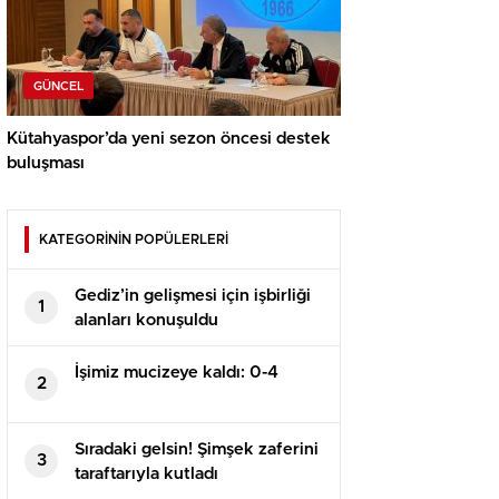
GÜNCEL
Kütahyaspor’da yeni sezon öncesi destek
buluşması
KATEGORİNİN POPÜLERLERİ
Gediz’in gelişmesi için işbirliği
1
alanları konuşuldu
İşimiz mucizeye kaldı: 0-4
2
Sıradaki gelsin! Şimşek zaferini
3
taraftarıyla kutladı