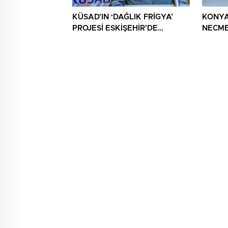
KÜSAD’IN ‘DAĞLIK FRİGYA’
KONYA
PROJESİ ESKİŞEHİR’DE
NECME
SANATSEVERLERLE
ŞEHİT 
BULUŞUYOR
AĞIRL