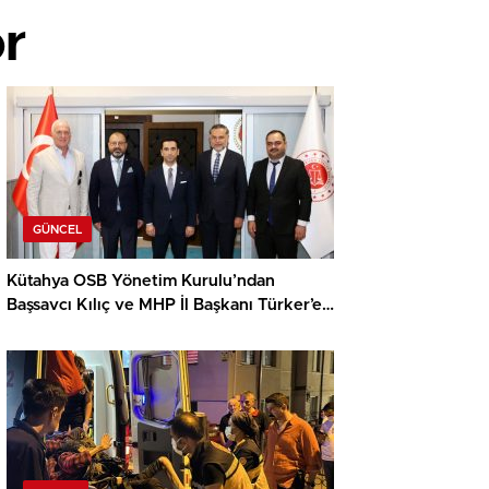
or
GÜNCEL
Kütahya OSB Yönetim Kurulu’ndan
Başsavcı Kılıç ve MHP İl Başkanı Türker’e
ziyaret