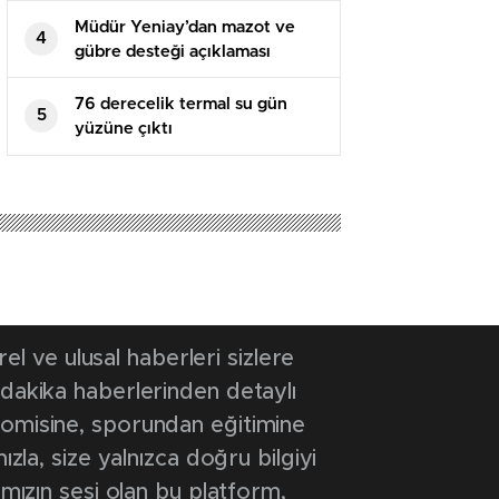
Müdür Yeniay’dan mazot ve
4
gübre desteği açıklaması
76 derecelik termal su gün
5
yüzüne çıktı
024 12:26
- Güncelleme Tarihi: 1 Aralık 2024 12:26
milli