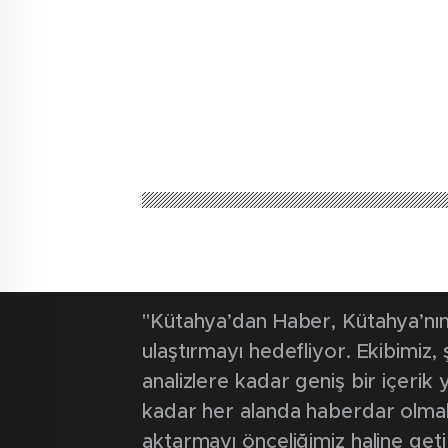
Kütahya'dan Haber
Güncel
Ampute voley
formayla hay