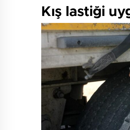
Kış lastiği u