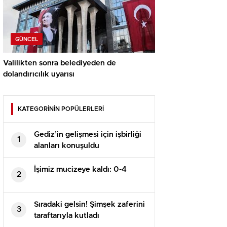
GÜNCEL
Valilikten sonra belediyeden de
dolandırıcılık uyarısı
KATEGORİNİN POPÜLERLERİ
Gediz’in gelişmesi için işbirliği
1
alanları konuşuldu
İşimiz mucizeye kaldı: 0-4
2
Sıradaki gelsin! Şimşek zaferini
3
taraftarıyla kutladı