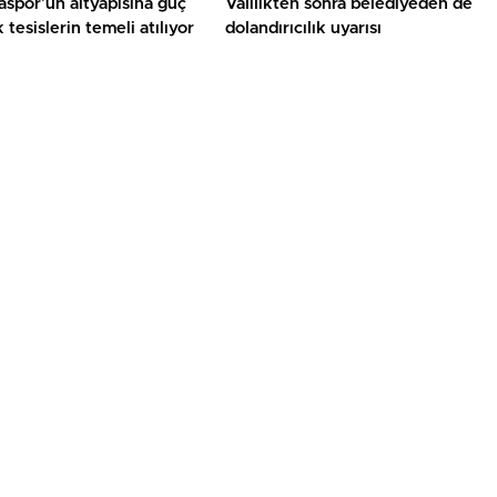
spor’un altyapısına güç
Valilikten sonra belediyeden de
 tesislerin temeli atılıyor
dolandırıcılık uyarısı