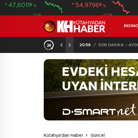
47,6011
54,9796
$
€
%
%
0.06
-0.09
EKONO
ANDI
20:58
/
Kütahya'dan Haber
Güncel