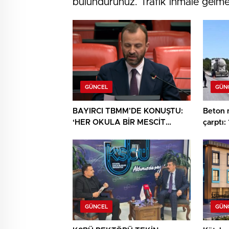
bulundurunuz. Trafik ihmale gelmez”
GÜNCEL
GÜN
BAYIRCI TBMM’DE KONUŞTU:
Beton 
‘HER OKULA BİR MESCİT
çarptı: 
AYRICALIK DEĞİL, HAKTIR’
GÜNCEL
GÜN