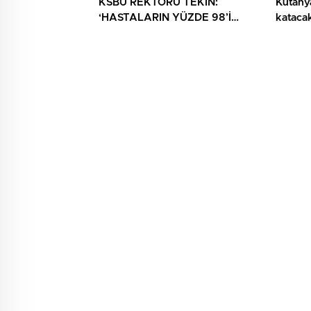
KSBÜ REKTÖRÜ TEKİN:
Kütahya
‘HASTALARIN YÜZDE 98’İ
katacak
ARTIK KENDİ ŞEHRİNDE
TEDAVİ OLUYOR’