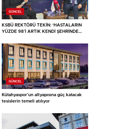
GÜNCEL
KSBÜ REKTÖRÜ TEKİN: ‘HASTALARIN
YÜZDE 98’İ ARTIK KENDİ ŞEHRİNDE
TEDAVİ OLUYOR’
GÜNCEL
Kütahyaspor’un altyapısına güç katacak
tesislerin temeli atılıyor