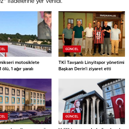
 ifadelerine yer verildi.
CEL
GÜNCEL
mikseri motosiklete
TKİ Tavşanlı Linyitspor yönetimi
1 ölü, 1 ağır yaralı
Başkan Derin’i ziyaret etti
CEL
GÜNCEL