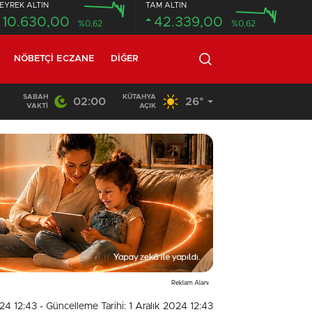
EYREK ALTIN
TAM ALTIN
10.630,00
42.339,00
%0,62
%0,62
NÖBETÇI ECZANE
DIĞER
SABAH
KÜTAHYA
02:00
26°
12:49
/
17 YAŞINDAKİ GENCİN CANSIZ BEDENİ ORMANLIK
VAKTI
AÇIK
Reklam Alanı
024 12:43
- Güncelleme Tarihi: 1 Aralık 2024 12:43