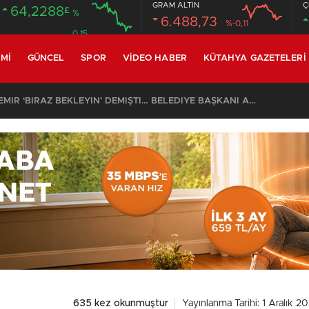
GRAM ALTIN
Ç
64,2288
£
%
6.488,73
%-0,11
0.15
MI
GÜNCEL
SPOR
VIDEO HABER
KÜTAHYA GAZETELERI
SON DAKİKA – AYDEMİR ‘BİRAZ BEKLEYİN’ DEMİŞTİ… BELEDİYE BAŞKANI AK PARTİ’YE GEÇİYOR
635 kez okunmuştur
Yayınlanma Tarihi: 1 Aralık 2