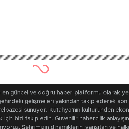
771 kez okunmuştur
Yayınlanma Tarihi: 1 Aralık 2
bolcu Barış Şimşek 
allerine koşuyor