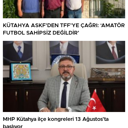
KÜTAHYA ASKF’DEN TFF’YE ÇAĞRI: ‘AMATÖR
FUTBOL SAHİPSİZ DEĞİLDİR’
MHP Kütahya ilçe kongreleri 13 Ağustos’ta
başlıyor