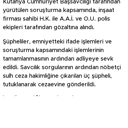
Kütahya Cumhuriyet Başsavcılığı tarafından
yürütülen soruşturma kapsamında, inşaat
firması sahibi H.K. ile A.A.İ. ve O.U. polis
ekipleri tarafından gözaltına alındı.
Şüpheliler, emniyetteki ifade işlemleri ve
soruşturma kapsamındaki işlemlerinin
tamamlanmasının ardından adliyeye sevk
edildi. Savcılık sorgularının ardından nöbetçi
sulh ceza hakimliğine çıkarılan üç şüpheli,
tutuklanarak cezaevine gönderildi.
İŞ GÜVENLİĞİ TEDBİRLERİ ARAŞTIRILIYOR
Kazanın ardından olay yerinde inceleme
yapan polis ekipleri ve ilgili kurumlar,