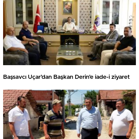
Başsavcı Uçar’dan Başkan Derin’e iade-i ziyaret