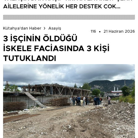
AİLELERİNE YÖNELİK HER DESTEK ÇOK
DEĞERLİ’
Kütahya'dan Haber
Asayiş
116
21 Haziran 2026
3 İŞÇİNİN ÖLDÜĞÜ
İSKELE FACİASINDA 3 KİŞİ
TUTUKLANDI