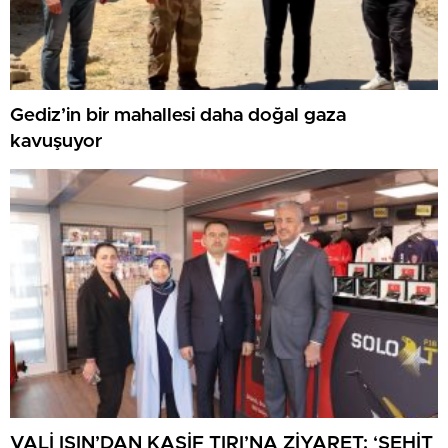
Gediz’in bir mahallesi daha doğal gaza
kavuşuyor
VALİ IŞIN’DAN KAŞİF TIRI’NA ZİYARET: ‘ŞEHİT