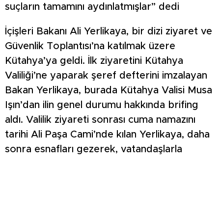
suçların tamamını aydınlatmışlar” dedi
İçişleri Bakanı Ali Yerlikaya, bir dizi ziyaret ve
Güvenlik Toplantısı’na katılmak üzere
Kütahya’ya geldi. İlk ziyaretini Kütahya
Valiliği’ne yaparak şeref defterini imzalayan
Bakan Yerlikaya, burada Kütahya Valisi Musa
Işın’dan ilin genel durumu hakkında brifing
aldı. Valilik ziyareti sonrası cuma namazını
tarihi Ali Paşa Cami’nde kılan Yerlikaya, daha
sonra esnafları gezerek, vatandaşlarla
sohbet etti. Vatandaşlarla hatıra fotoğrafı
çektirip, çocuklara oyuncaklar hediye eden
Ali Yerlikaya, basın mensuplarına da lokma
ikramında bulundu.