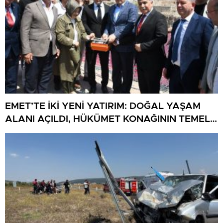
EMET’TE İKİ YENİ YATIRIM: DOĞAL YAŞAM
ALANI AÇILDI, HÜKÜMET KONAĞININ TEMELİ
ATILDI