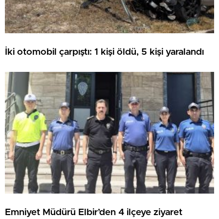
İki otomobil çarpıştı: 1 kişi öldü, 5 kişi yaralandı
Emniyet Müdürü Elbir’den 4 ilçeye ziyaret