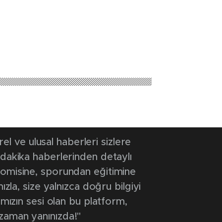
8:49
- Güncelleme Tarihi: 29 Ağustos 2025 18:53
v yandı
GÜNCEL