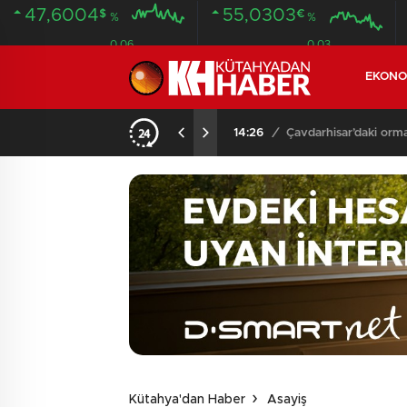
47,6004
55,0303
$
€
%
%
0.06
0.03
EKONO
NDA BULUNDU
14:26
/
Çavdarhisar’daki orm
Kütahya'dan Haber
Asayiş