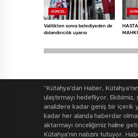
GÜNCEL
GÜN
Valilikten sonra belediyeden de
HASTA
dolandırıcılık uyarısı
MAHK
YAKAL
Kütahya'dan Haber
Güncel
Park halindek