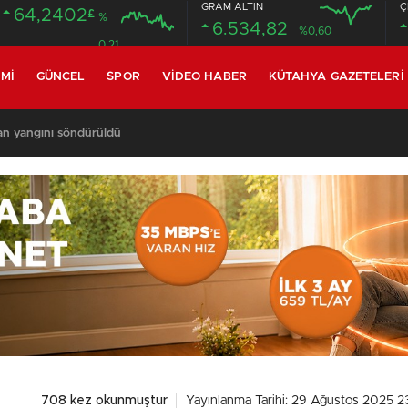
GRAM ALTIN
Ç
64,2402
£
%
6.534,82
%0,60
0.21
MI
GÜNCEL
SPOR
VIDEO HABER
KÜTAHYA GAZETELERI
an yangını söndürüldü
708 kez okunmuştur
Yayınlanma Tarihi: 29 Ağustos 2025 2