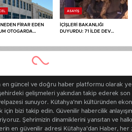
CEL
ASAYIŞ
NEDEN FİRAR EDEN
İÇİŞLERİ BAKANLIĞI
UM OTOGARDA
DUYURDU: 71 İLDE DEV
ANDI
NARKOTİK OPERASYONU
992 kez okunmuştur
Yayınlanma Tarihi: 29 Ağustos 2025 1
i otomobil alev ale