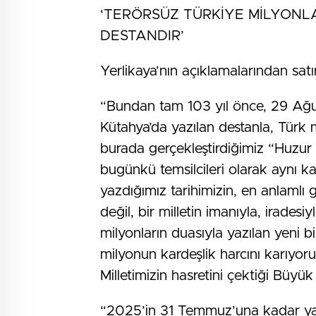
‘TERÖRSÜZ TÜRKİYE MİLYONLA
DESTANDIR’
Yerlikaya’nın açıklamalarından satır
“Bundan tam 103 yıl önce, 29 Ağu
Kütahya’da yazılan destanla, Türk 
burada gerçekleştirdiğimiz “Huzur 
bugünkü temsilcileri olarak aynı kar
yazdığımız tarihimizin, en anlamlı 
değil, bir milletin imanıyla, irades
milyonların duasıyla yazılan yeni b
milyonun kardeşlik harcını karıyor
Milletimizin hasretini çektiği Büy
“2025’in 31 Temmuz’una kadar yani b