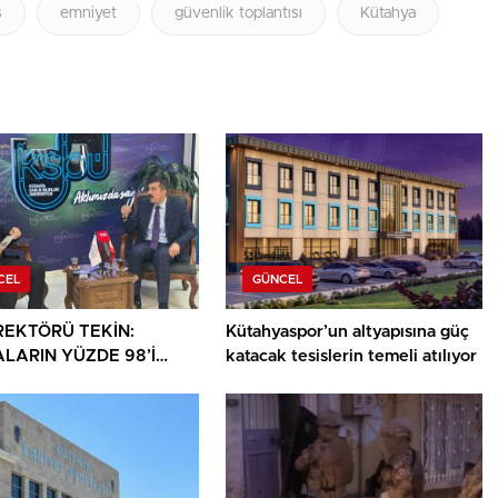
ş
emniyet
güvenlik toplantısı
Kütahya
CEL
GÜNCEL
REKTÖRÜ TEKİN:
Kütahyaspor’un altyapısına güç
ALARIN YÜZDE 98’İ
katacak tesislerin temeli atılıyor
 KENDİ ŞEHRİNDE
İ OLUYOR’