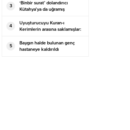
‘Binbir surat’ dolandırıcı
3
Kütahya’ya da uğramış
Uyuşturucuyu Kuran-ı
4
Kerimlerin arasına saklamışlar:
5 tutuklama
Baygın halde bulunan genç
5
hastaneye kaldırıldı