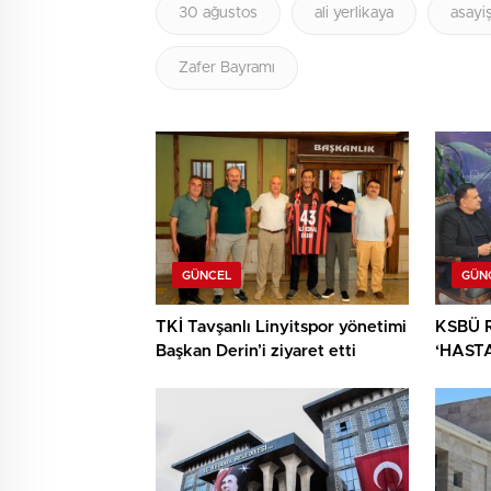
30 ağustos
ali yerlikaya
asayi
Zafer Bayramı
GÜNCEL
GÜN
TKİ Tavşanlı Linyitspor yönetimi
KSBÜ 
Başkan Derin’i ziyaret etti
‘HAST
ARTIK
TEDAV