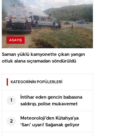
ASAYIŞ
Saman yüklü kamyonette çıkan yangın
otluk alana sıçramadan söndürüldü
KATEGORİNİN POPÜLERLERİ
İntihar eden gencin babasına
1
saldırıp, polise mukavemet
eden 6 şüpheli gözaltına alındı
Meteoroloji’den Kütahya’ya
2
‘Sarı’ uyarı! Sağanak geliyor