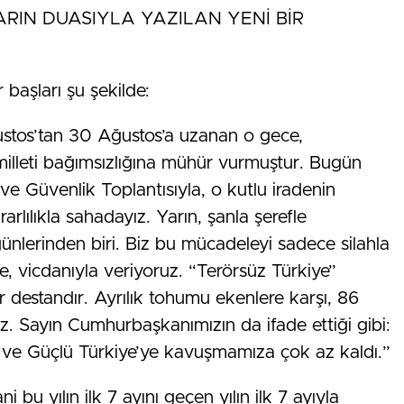
RIN DUASIYLA YAZILAN YENİ BİR
 başları şu şekilde:
stos’tan 30 Ağustos’a uzanan o gece,
milleti bağımsızlığına mühür vurmuştur. Bugün
ve Güvenlik Toplantısıyla, o kutlu iradenin
arlılıkla sahadayız. Yarın, şanla şerefle
günlerinden biri. Biz bu mücadeleyi sadece silahla
iyle, vicdanıyla veriyoruz. “Terörsüz Türkiye”
ir destandır. Ayrılık tohumu ekenlere karşı, 86
uz. Sayın Cumhurbaşkanımızın da ifade ettiği gibi:
ük ve Güçlü Türkiye’ye kavuşmamıza çok az kaldı.”
u yılın ilk 7 ayını geçen yılın ilk 7 ayıyla