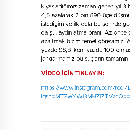
kıyasladığımız zaman geçen yıl 3 bi
4,5 azalarak 2 bin 890 üçe düşmüş
istediğim ve ilk defa bu şehirde 
da şu; aydınlatma oranı. Az önce d
azaltmak bizim temel görevimiz. A
yüzde 98,8 iken, yüzde 100 olmuş
jandarmamız bu suçların tamamını 
VİDEO İÇİN TIKLAYIN:
https://www.instagram.com/ree
igsh=MTZwYWl3MHZiZTVzcQ=