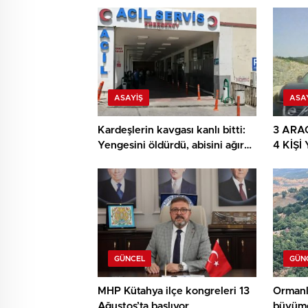
ASAYIŞ
ASA
Kardeşlerin kavgası kanlı bitti:
3 ARA
Yengesini öldürdü, abisini ağır
4 KİŞ
yaraladı
ARAÇ 
GÜNCEL
GÜN
MHP Kütahya ilçe kongreleri 13
Ormanl
Ağustos’ta başlıyor
büyüme