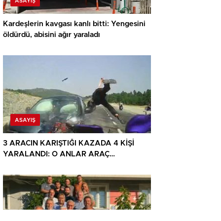
ASAYIŞ
Kardeşlerin kavgası kanlı bitti: Yengesini
öldürdü, abisini ağır yaraladı
ASAYIŞ
3 ARACIN KARIŞTIĞI KAZADA 4 KİŞİ
YARALANDI: O ANLAR ARAÇ
KAMERASINA YANSIDI