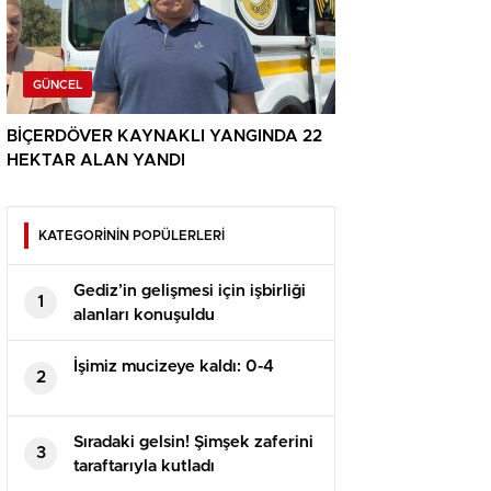
GÜNCEL
BİÇERDÖVER KAYNAKLI YANGINDA 22
HEKTAR ALAN YANDI
KATEGORİNİN POPÜLERLERİ
Gediz’in gelişmesi için işbirliği
1
alanları konuşuldu
İşimiz mucizeye kaldı: 0-4
2
Sıradaki gelsin! Şimşek zaferini
3
taraftarıyla kutladı