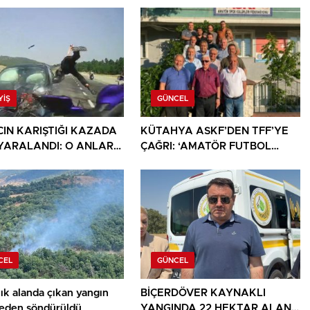
YIŞ
GÜNCEL
CIN KARIŞTIĞI KAZADA
KÜTAHYA ASKF’DEN TFF’YE
İ YARALANDI: O ANLAR
ÇAĞRI: ‘AMATÖR FUTBOL
KAMERASINA YANSIDI
SAHİPSİZ DEĞİLDİR’
CEL
GÜNCEL
ık alanda çıkan yangın
BİÇERDÖVER KAYNAKLI
den söndürüldü
YANGINDA 22 HEKTAR ALAN