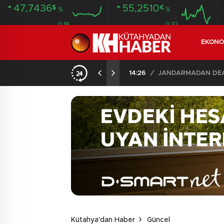
47,7436
55,2510
$
€
%
%
0.18
0.32
EKONO
İLDE 104 GÖZALTI
02:03
/
Kütahya'dan Haber
Güncel