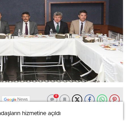
0
News
daşların hizmetine açıldı
daşların hizmetine açıldı