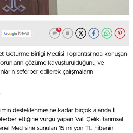
0
News
t Götürme Birliği Meclisi Toplantısı’nda konuşan
li sorunların çözüme kavuşturulduğunu ve
nların seferber edilerek çalışmaların
’
timin desteklenmesine kadar birçok alanda İl
ferber ettiğine vurgu yapan Vali Çelik, tarımsal
 Genel Meclisine sunulan 15 milyon TL hibenin