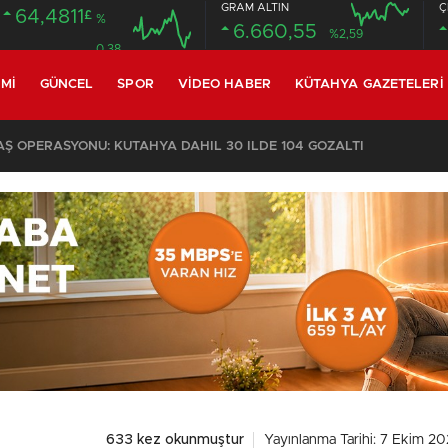
GRAM ALTIN
Ç
64,4811
£
%
6.660,55
%2,59
0.38
MI
GÜNCEL
SPOR
VIDEO HABER
KÜTAHYA GAZETELERI
KOMŞULARI ÖLDÜĞÜNÜ SANDI, YAŞLI KADINI ÇÖP YIĞINININ ARASINDA BULUNDU
633 kez okunmuştur
Yayınlanma Tarihi: 7 Ekim 2