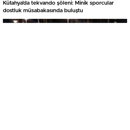
Kütahya’da tekvando şöleni: Minik sporcular
dostluk müsabakasında buluştu
Rektör Kızıltoprak farklı illerden gelen gençlerle
Murat Dağı’nda buluştu