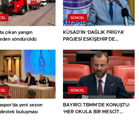
CEL
GÜNCEL
ta çıkan yangın
KÜSAD’IN ‘DAĞLIK FRİGYA’
den söndürüldü
PROJESİ ESKİŞEHİR’DE
SANATSEVERLERLE
BULUŞUYOR
CEL
GÜNCEL
aspor’da yeni sezon
BAYIRCI TBMM’DE KONUŞTU:
 destek buluşması
‘HER OKULA BİR MESCİT
AYRICALIK DEĞİL, HAKTIR’