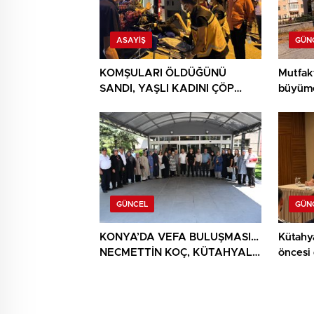
ASAYIŞ
GÜN
KOMŞULARI ÖLDÜĞÜNÜ
Mutfak
SANDI, YAŞLI KADINI ÇÖP
büyüme
YIĞINININ ARASINDA
BULUNDU
GÜNCEL
GÜN
KONYA’DA VEFA BULUŞMASI…
Kütahy
NECMETTİN KOÇ, KÜTAHYALI
öncesi
ŞEHİT AİLELERİ VE GAZİLERİ
AĞIRLADI