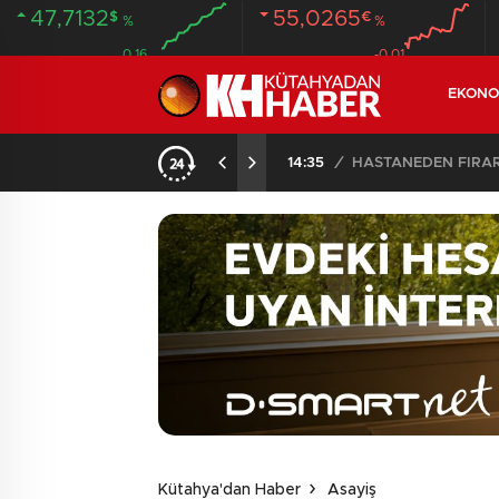
47,7132
55,0265
$
€
%
%
0.16
-0.01
EKONO
ANDI
20:58
/
Kütahya'dan Haber
Asayiş