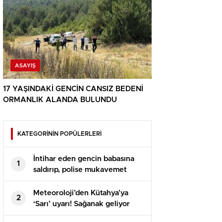
ASAYIŞ
17 YAŞINDAKİ GENCİN CANSIZ BEDENİ
ORMANLIK ALANDA BULUNDU
KATEGORİNİN POPÜLERLERİ
İntihar eden gencin babasına
1
saldırıp, polise mukavemet
eden 6 şüpheli gözaltına alındı
Meteoroloji’den Kütahya’ya
2
‘Sarı’ uyarı! Sağanak geliyor