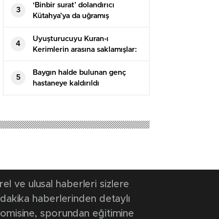
‘Binbir surat’ dolandırıcı
3
Kütahya’ya da uğramış
Uyuşturucuyu Kuran-ı
4
Kerimlerin arasına saklamışlar:
5 tutuklama
Baygın halde bulunan genç
5
hastaneye kaldırıldı
 ve ulusal haberleri sizlere
 dakika haberlerinden detaylı
onomisine, sporundan eğitimine