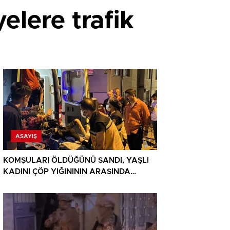
lere trafik
ASAYIŞ
KOMŞULARI ÖLDÜĞÜNÜ SANDI, YAŞLI
KADINI ÇÖP YIĞINININ ARASINDA
BULUNDU