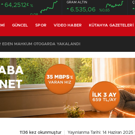
GRAM ALTIN
Ç
64,2512
£
%
6.535,06
%0,65
0.08
MI
GÜNCEL
SPOR
VIDEO HABER
KÜTAHYA GAZETELERI
SON DAKİKA – AYDEMİR ‘BİRAZ BEKLEYİN’ DEMİŞTİ… BELEDİYE BAŞKANI AK PARTİ’YE GEÇİYOR
1136 kez okunmuştur
Yayınlanma Tarihi: 14 Haziran 2025