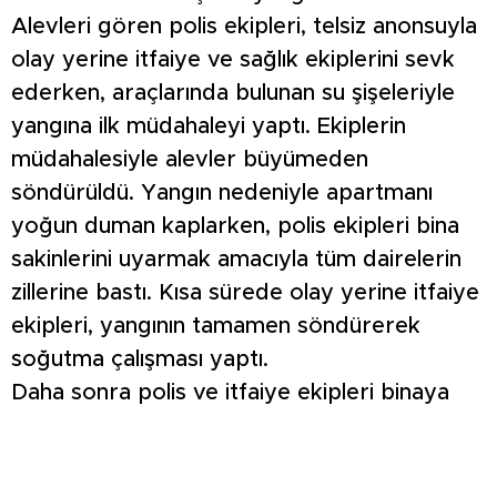
Alevleri gören polis ekipleri, telsiz anonsuyla
olay yerine itfaiye ve sağlık ekiplerini sevk
ederken, araçlarında bulunan su şişeleriyle
yangına ilk müdahaleyi yaptı. Ekiplerin
müdahalesiyle alevler büyümeden
söndürüldü. Yangın nedeniyle apartmanı
yoğun duman kaplarken, polis ekipleri bina
sakinlerini uyarmak amacıyla tüm dairelerin
zillerine bastı. Kısa sürede olay yerine itfaiye
ekipleri, yangının tamamen söndürerek
soğutma çalışması yaptı.
Daha sonra polis ve itfaiye ekipleri binaya
girerek daireleri tek tek kontrol etti. Yapılan
kontroller sırasında 3’üncü katta duman
nedeniyle evinde mahsur kalan yaşlı kadın