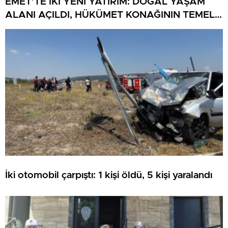
EMET’TE İKİ YENİ YATIRIM: DOĞAL YAŞAM
ALANI AÇILDI, HÜKÜMET KONAĞININ TEMELİ
ATILDI
İki otomobil çarpıştı: 1 kişi öldü, 5 kişi yaralandı