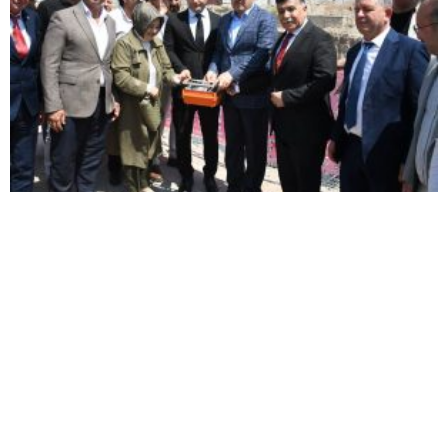
EMET’TE İKİ YENİ YATIRIM: DOĞAL YAŞAM
ALANI AÇILDI, HÜKÜMET KONAĞININ TEMELİ
ATILDI