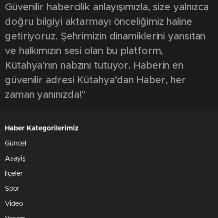
0
Vali Ali Çelik, Kütahya’nın nüfusa oranla
KADES yükleme sayısında Türkiye’de ilk
sırayı aldığını açıkladı
Kütahya, aile içi ve kadına yönelik şiddetle
mücadelede hayat kurtaran KADES
uygulamasını yükleme sayısında, nüfusuna
oranla birinci il oldu. 20 bin 607 kadının
uygulamayı telefonuna yüklediğini söyleyen
Vali Çelik, “Kadınlara özel uygulama olan