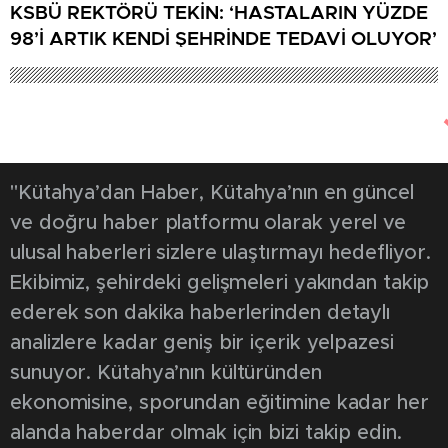
KSBÜ REKTÖRÜ TEKİN: ‘HASTALARIN YÜZDE
98’İ ARTIK KENDİ ŞEHRİNDE TEDAVİ OLUYOR’
Kütahya'dan Haber
Asayiş
595
4 Ekim 2022
KADES’te Kütahya
Türkiye birincisi oldu