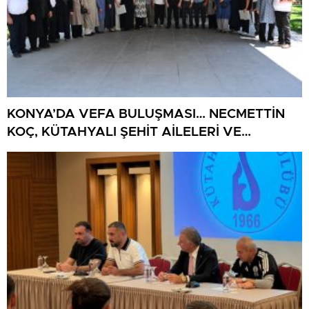
KONYA’DA VEFA BULUŞMASI… NECMETTİN
KOÇ, KÜTAHYALI ŞEHİT AİLELERİ VE
GAZİLERİ AĞIRLADI