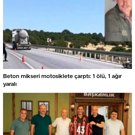
Beton mikseri motosiklete çarptı: 1 ölü, 1 ağır
yaralı