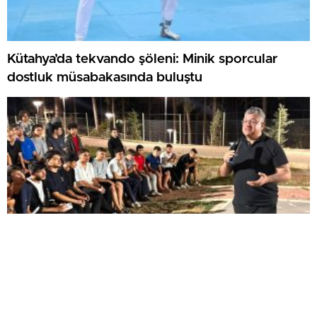
Kütahya’da tekvando şöleni: Minik sporcular
dostluk müsabakasında buluştu
Rektör Kızıltoprak farklı illerden gelen gençlerle
Murat Dağı’nda buluştu